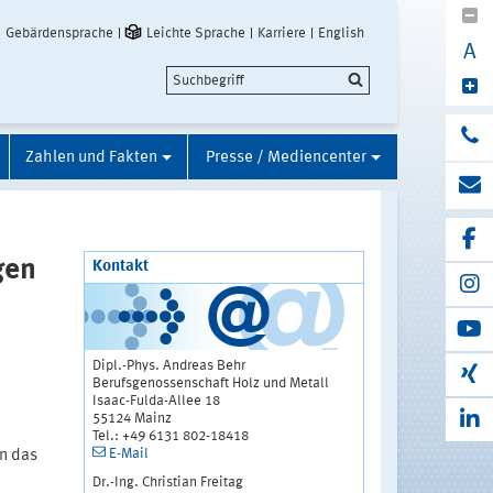
Gebärdensprache
Leichte Sprache
Karriere
English
A
Zahlen und Fakten
Presse / Mediencenter
gen
Kontakt
Dipl.-Phys. Andreas Behr
Berufsgenossenschaft Holz und Metall
Isaac-Fulda-Allee 18
55124 Mainz
Tel.: +49 6131 802-18418
E-Mail
n das
Dr.-Ing. Christian Freitag