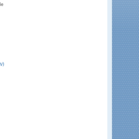
ie
LV)