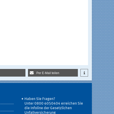
Per E-Mail teilen
Haben Sie Fragen?
Unter 0800 6050404 erreichen Sie
die Infoline der Gesetzlichen
Unfallversicherung