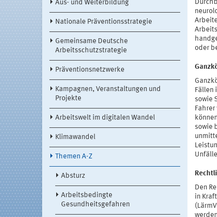
Durchb
Aus- und Weiterbildung
neurol
Arbeit
Nationale Präventionsstrategie
Arbeit
handge
Gemeinsame Deutsche
oder be
Arbeitsschutzstrategie
Ganzkö
Präventionsnetzwerke
Ganzkö
Kampagnen, Veranstaltungen und
Fällen
Projekte
sowie 
Fahrer
Arbeitswelt im digitalen Wandel
können
sowie 
unmitt
Klimawandel
Leistu
Unfäll
Themen A-Z
Rechtl
Absturz
Den Re
Arbeitsbedingte
in Kra
Gesundheitsgefahren
(LärmV
werden