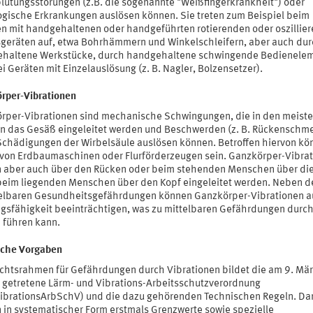
lutungsstörungen (z.B. die sogenannte "Weißfingerkrankheit") oder
ogische Erkrankungen auslösen können. Sie treten zum Beispiel beim
en mit handgehaltenen oder handgeführten rotierenden oder oszillie
sgeräten auf, etwa Bohrhämmern und Winkelschleifern, aber auch du
haltene Werkstücke, durch handgehaltene schwingende Bedienele
i Geräten mit Einzelauslösung (z. B. Nagler, Bolzensetzer).
rper-Vibrationen
rper-Vibrationen sind mechanische Schwingungen, die in den meist
 in das Gesäß eingeleitet werden und Beschwerden (z. B. Rückenschm
Schädigungen der Wirbelsäule auslösen können. Betroffen hiervon kö
 von Erdbaumaschinen oder Flurförderzeugen sein. Ganzkörper-Vibra
 aber auch über den Rücken oder beim stehenden Menschen über di
beim liegenden Menschen über den Kopf eingeleitet werden. Neben d
elbaren Gesundheitsgefährdungen können Ganzkörper-Vibrationen a
ngsfähigkeit beeinträchtigen, was zu mittelbaren Gefährdungen durc
e führen kann.
iche Vorgaben
chtsrahmen für Gefährdungen durch Vibrationen bildet die am 9. Mä
ft getretene Lärm- und Vibrations-Arbeitsschutzverordnung
ibrationsArbSchV) und die dazu gehörenden Technischen Regeln. Da
 in systematischer Form erstmals Grenzwerte sowie spezielle