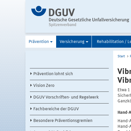
Prävention
Versicherung
Rehabilitation / L
Start
Vibr
Prävention lohnt sich
Vib
Vision Zero
Etwa 1
Sicher
DGUV Vorschriften- und Regelwerk
Ganzkö
Fachbereiche der DGUV
Hand-A
Besondere Präventionsgremien
Hand-A
Hand-A