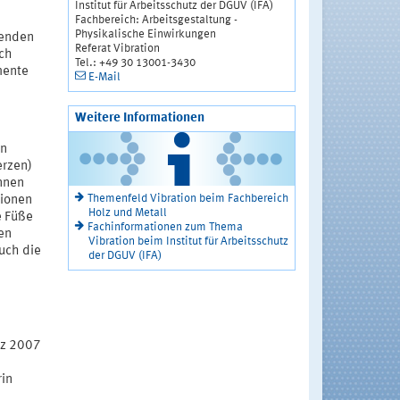
Institut für Arbeitsschutz der DGUV (IFA)
Fachbereich: Arbeitsgestaltung -
Physikalische Einwirkungen
renden
Referat Vibration
rch
Tel.: +49 30 13001-3430
mente
E-Mail
Weitere Informationen
en
erzen)
nnen
Themenfeld Vibration beim Fachbereich
tionen
Holz und Metall
e Füße
Fachinformationen zum Thema
en
Vibration beim Institut für Arbeitsschutz
uch die
der DGUV (IFA)
h
rz 2007
rin