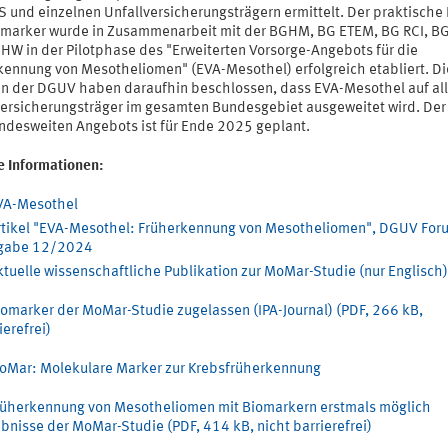
S und einzelnen Unfallversicherungsträgern ermittelt. Der praktische 
omarker wurde in Zusammenarbeit mit der BGHM, BG ETEM, BG RCI, B
HW in der Pilotphase des "Erweiterten Vorsorge-Angebots für die
kennung von Mesotheliomen" (EVA-Mesothel) erfolgreich etabliert. Di
n der DGUV haben daraufhin beschlossen, dass EVA-Mesothel auf al
versicherungsträger im gesamten Bundesgebiet ausgeweitet wird. Der 
ndesweiten Angebots ist für Ende 2025 geplant.
e Informationen:
VA-Mesothel
rtikel "EVA-Mesothel: Früherkennung von Mesotheliomen", DGUV For
gabe 12/2024
tuelle wissenschaftliche Publikation zur MoMar-Studie (nur Englisch)
iomarker der MoMar-Studie zugelassen (IPA-Journal) (PDF, 266 kB,
ierefrei)
oMar: Molekulare Marker zur Krebsfrüherkennung
rüherkennung von Mesotheliomen mit Biomarkern erstmals möglich
bnisse der MoMar-Studie (PDF, 414 kB, nicht barrierefrei)