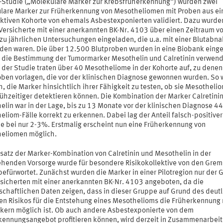
Studie („Molekulare Marker zur Krebsfrüherkennung“) wurden zwei
lare Marker zur Früherkennung von Mesotheliomen mit Proben aus ei
ktiven Kohorte von ehemals Asbestexponierten validiert. Dazu wurde
Versicherte mit einer anerkannten BK-Nr. 4103 über einen Zeitraum v
 zu jährlichen Untersuchungen eingeladen, die u.a. mit einer Blutab
den waren. Die über 12.500 Blutproben wurden in eine Biobank einge
r die Bestimmung der Tumormarker Mesothelin und Calretinin verwend
f der Studie traten über 40 Mesotheliome in der Kohorte auf, zu denen
oben vorlagen, die vor der klinischen Diagnose gewonnen wurden. So 
, die Marker hinsichtlich ihrer Fähigkeit zu testen, ob sie Mesotheli
rühzeitiger detektieren können. Die Kombination der Marker Calretini
elin war in der Lage, bis zu 13 Monate vor der klinischen Diagnose 4
liom-Fälle korrekt zu erkennen. Dabei lag der Anteil falsch-positiver
e bei nur 2-3%. Erstmalig erscheint nun eine Früherkennung von
eliomen möglich.
nsatz der Marker-Kombination von Calretinin und Mesothelin in der
henden Vorsorge wurde für besondere Risikokollektive von den Grem
efürwortet. Zunächst wurden die Marker in einer Pilotregion nur der 
rsicherten mit einer anerkannten BK-Nr. 4103 angeboten, da die
schaftlichen Daten zeigen, dass in dieser Gruppe auf Grund des deut
en Risikos für die Entstehung eines Mesothelioms die Früherkennung 
kern möglich ist. Ob auch andere Asbestexponierte von dem
kennungsangebot profitieren können, wird derzeit in Zusammenarbeit