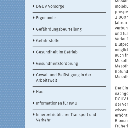
MoMar-
DGUV Vorsorge
moleku
prospe
2.800 
Ergonomie
Jahren
verbun
Gefährdungsbeurteilung
und fü
Verlau
Gefahrstoffe
Blutpr
möglich
Gesundheit im Betrieb
auch f
Mesoth
Gesundheitsförderung
Mesothe
Befund
Gewalt und Belästigung in der
Mesoth
Arbeitswelt
Der Ei
Haut
nachge
DGUV b
Informationen für KMU
der Ve
wissen
Innerbetrieblicher Transport und
erhöht
Verkehr
Biomar
Früher