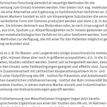
izinischen Forschung demnächst neuartige Methoden für die
kennung zum Einsatz kommen werden. Hier bieten sich sog. molekula
 als eine Alternative und Ergänzung zu herkömmlichen Verfahren an. 
laren Markern handelt es sich um körpereigene Substanzen die verm
n veränderter Form von Tumoren produziert werden und dann z.B. in da
ten. Sie können demnach aus Blutproben oder, je nach Ursprungsort 
, aus Urin, Sputum u.a. Körperflüssigkeiten nicht-invasiv gewonnen u
en molekularbiologischen Verfahren im Labor bestimmt werden. Som
 Methoden zur Verfügung, die mit einer für den Patienten möglichst g
ung verbunden sind.
d es z. B. für Blasen- und Lungenkrebs einige aussichtsreiche moleku
gibt, müssen diese aber noch in größeren prospektiven, d.h. in die Z
eten, Studien validiert werden. Damit soll sichergestellt werden, dass
r den Einsatz unter Feldbedingungen geeignet und effektiv sind. Zurz
 in Zusammenarbeit mit zahlreichen Kooperationspartnern im In- und
 unter Federführung des IPA - Institut für Prävention und Arbeitsmedi
hen Gesetzlichen Unfallversicherung - Institut der Ruhr-Universität 
iedene Studien, in denen mehrere Marker einzeln und in Kombination 
kennung von Krebserkrankungen geprüft werden.
e Früherkennung von Mesotheliomen hingegen liegen jetzt bereits
rsprechende Ergebnisse aus einer der Studien des IPA vor. Im Rahmen 