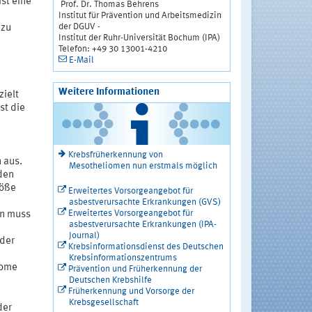
st eine
Prof. Dr. Thomas Behrens
Institut für Prävention und Arbeitsmedizin
der DGUV -
 zu
Institut der Ruhr-Universität Bochum (IPA)
Telefon: +49 30 13001-4210
E-Mail
Weitere Informationen
ielt
st die
Krebsfrüherkennung von
 aus.
Mesotheliomen nun erstmals möglich
den
röße
Erweitertes Vorsorgeangebot für
asbestverursachte Erkrankungen (GVS)
Erweitertes Vorsorgeangebot für
in muss
asbestverursachte Erkrankungen (IPA-
Journal)
der
Krebsinformationsdienst des Deutschen
Krebsinformationszentrums
iome
Prävention und Früherkennung der
Deutschen Krebshilfe
Früherkennung und Vorsorge der
Krebsgesellschaft
der