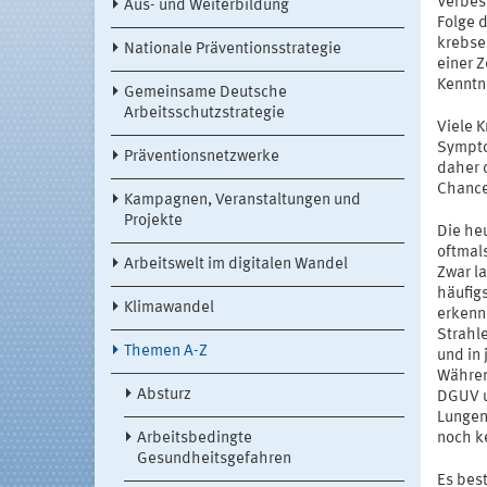
Verbes
Aus- und Weiterbildung
Folge 
krebse
Nationale Präventionsstrategie
einer Z
Kenntn
Gemeinsame Deutsche
Arbeitsschutzstrategie
Viele 
Sympto
Präventionsnetzwerke
daher d
Chance
Kampagnen, Veranstaltungen und
Projekte
Die he
oftmal
Arbeitswelt im digitalen Wandel
Zwar l
häufig
Klimawandel
erkenn
Strahl
Themen A-Z
und in 
Währen
Absturz
DGUV u
Lungen
Arbeitsbedingte
noch k
Gesundheitsgefahren
Es best