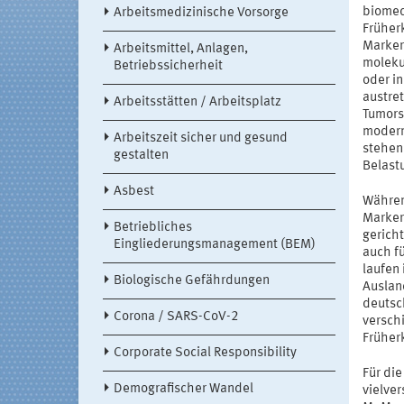
biomed
Arbeitsmedizinische Vorsorge
Früher
Marker
Arbeitsmittel, Anlagen,
moleku
Betriebssicherheit
oder i
austre
Arbeitsstätten / Arbeitsplatz
Tumors
modern
Arbeitszeit sicher und gesund
stehen
gestalten
Belast
Asbest
Währen
Marker 
Betriebliches
gericht
Eingliederungsmanagement (BEM)
auch fü
laufen
Biologische Gefährdungen
Ausland
deutsc
Corona / SARS-CoV-2
versch
Früher
Corporate Social Responsibility
Für di
Demografischer Wandel
vielve