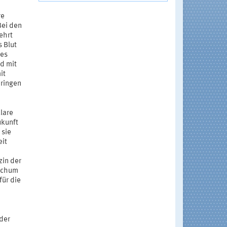
re
Bei den
ehrt
s Blut
des
nd mit
it
eringen
lare
ukunft
 sie
eit
zin der
Bochum
für die
der