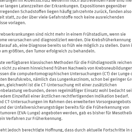
serungen im Arbeitsschutz weiterhin noch auftretenden Fälle sind mei
der langen Latenzzeiten der Erkrankungen. Expositionen gegenüber
rregenden Schadstoffen liegen häufig Jahrzehnte zurück, fanden also
eit statt, zu der über viele Gefahrstoffe noch keine ausreichenden
isse vorlagen.
Krebserkrankungen sind nicht mehr in einem Frühstadium, wenn sie
me verursachen und diagnostiziert werden. Die Krebsfrüherkennung z
arauf ab, eine Diagnose bereits so früh wie möglich zu stellen. Dann i
 am größten, den Tumor erfolgreich zu behandeln.
ute verfügbaren klassischen Methoden für die Frühdiagnostik reichen
s nicht zu einem hinreichend frühen Nachweis von Krebsneubildungen
assen die computertomographischen Untersuchungen (CT) der Lunge 
sten Berufskrebs, nämlich das Lungenkarzinom, schon bei geringer G
en, gleichwohl ist die CT-Untersuchung mit einer zusätzlichen
enbelastung verbunden, deren regelmäßiger Einsatz wohl bedacht se
jedem Einzelfall einer ärztlichen rechtfertigenden Indikation bedarf.
d CT-Untersuchungen im Rahmen des erweiterten Vorsorgeangebots 
nd der Unfallversicherungsträger bereits für die Früherkennung von
tumoren (EVA-Lunge) angeboten werden, gab es bisher für Mesothel
ein Verfahren zur Früherkennung.
eht jedoch berechtigte Hoffnung, dass durch aktuelle Fortschritte in 