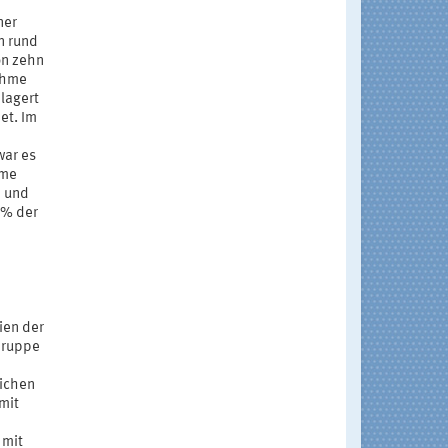
ner
n rund
on zehn
nahme
lagert
et. Im
war es
ome
n und
4% der
ien der
Gruppe
lichen
mit
 mit