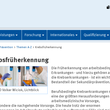
eistungen
Forschung
Internationales
Qualifizierung
Prävention
Themen A-Z
Krebsfrüherkennung
bsfrüherkennung
Die Früherkennung von arbeitsbedin
Erkrankungen - und hierzu gehören 
die Krebserkrankungen - ist ein wicht
Bestandteil der Sekundärprävention
© Volker Wiciok, Lichtblick
Berufsbedingte Krebserkrankungen 
eine der größten Herausforderungen 
arbeitsmedizinische Vorsorge,
ondere die nachgehende Vorsorge. Die heute trotz der enormen