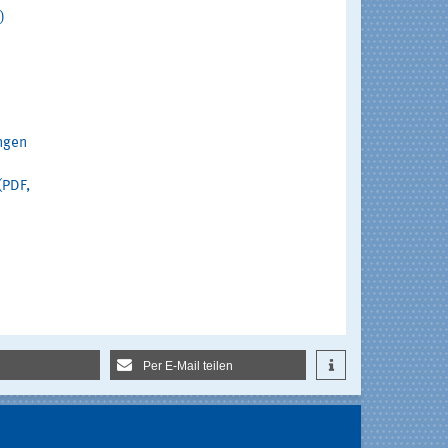
)
ngen
(PDF,
Per E-Mail teilen