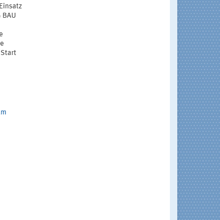
Einsatz
G BAU
e
le
Start
um