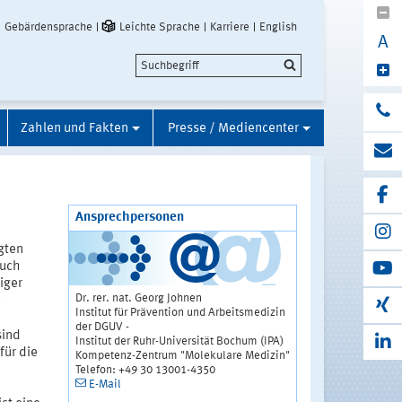
Gebärdensprache
Leichte Sprache
Karriere
English
A
Zahlen und Fakten
Presse / Mediencenter
Ansprechpersonen
gten
auch
iger
Dr. rer. nat. Georg Johnen
.
Institut für Prävention und Arbeitsmedizin
der DGUV -
sind
Institut der Ruhr-Universität Bochum (IPA)
für die
Kompetenz-Zentrum "Molekulare Medizin"
Telefon: +49 30 13001-4350
E-Mail