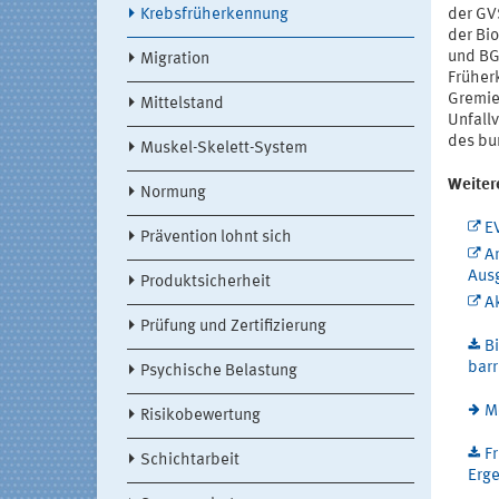
Krebsfrüherkennung
der GV
der Bi
und BG
Migration
Früher
Gremie
Mittelstand
Unfall
des bu
Muskel-Skelett-System
Weiter
Normung
E
Prävention lohnt sich
A
Aus
Produktsicherheit
Ak
Prüfung und Zertifizierung
B
barr
Psychische Belastung
M
Risikobewertung
F
Schichtarbeit
Erge