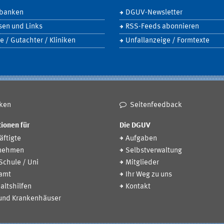
banken
DGUV-Newsletter
sen und Links
RSS-Feeds abonnieren
e / Gutachter / Kliniken
Unfallanzeige / Formtexte
ken
Seitenfeedback
ionen für
Die DGUV
ftigte
Aufgaben
nehmen
Selbstverwaltung
 Schule / Uni
Mitglieder
amt
Ihr Weg zu uns
altshilfen
Kontakt
 und Krankenhäuser