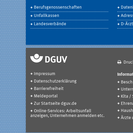
Berufsgenossenschaften
Daten
Unfallkassen
Adres
Landesverbände
D-Ärzt
Druc
Impressum
Informat
Datenschutzerklärung
Beschä
Barrierefreiheit
Unter
Meldeportal
Kita /
Zur Startseite dguv.de
Ehren
Haush
Online-Services: Arbeitsunfall
anzeigen, Unternehmen anmelden etc.
Ärzte