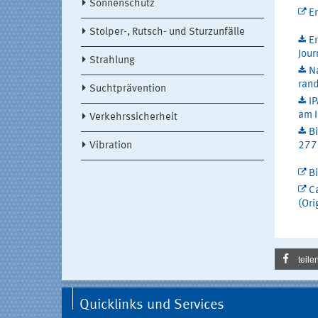
Sonnenschutz
E
Stolper-, Rutsch- und Sturzunfälle
E
Jour
Strahlung
Na
rand
Suchtprävention
I
am I
Verkehrssicherheit
Bi
Vibration
277 
Bi
C
(Ori
teile
Quicklinks und Services