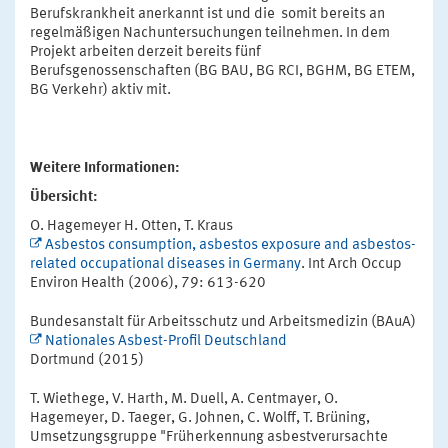
Berufskrankheit anerkannt ist und die somit bereits an
regelmäßigen Nachuntersuchungen teilnehmen. In dem
Projekt arbeiten derzeit bereits fünf
Berufsgenossenschaften (BG BAU, BG RCI, BGHM, BG ETEM,
BG Verkehr) aktiv mit.
Weitere Informationen:
Übersicht:
O. Hagemeyer H. Otten, T. Kraus
Asbestos consumption, asbestos exposure and asbestos-
related occupational diseases in Germany
. Int Arch Occup
Environ Health (2006), 79: 613-620
Bundesanstalt für Arbeitsschutz und Arbeitsmedizin (BAuA)
Nationales Asbest-Profil Deutschland
Dortmund (2015)
T. Wiethege, V. Harth, M. Duell, A. Centmayer, O.
Hagemeyer, D. Taeger, G. Johnen, C. Wolff, T. Brüning,
Umsetzungsgruppe "Früherkennung asbestverursachte