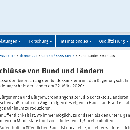
eistungen
Forschung
Internationales
Qualifizierung
Prävention
Themen A-Z
Corona / SARS-CoV-2
Bund-Länder-Beschluss
chlüsse von Bund und Ländern
üsse der Besprechung der Bundeskanzlerin mit den Regierungschefi
gierungschefs der Länder am 22. März 2020:
Bürgerinnen und Bürger werden angehalten, die Kontakte zu anderen
chen außerhalb der Angehörigen des eigenen Hausstands auf ein ab
ges Minimum zu reduzieren.
er Öffentlichkeit ist, wo immer möglich, zu anderen als den unter I. g
onen ein Mindestabstand von mindestens 1,5 m einzuhalten.
Aufenthalt im öffentlichen Raum ist nur alleine, mit einer weiteren nic