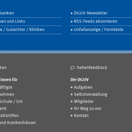
banken
DGUV-Newsletter
sen und Links
RSS-Feeds abonnieren
e / Gutachter / Kliniken
Unfallanzeige / Formtexte
ken
Seitenfeedback
ionen für
Die DGUV
ftigte
Aufgaben
nehmen
Selbstverwaltung
 Schule / Uni
Mitglieder
amt
Ihr Weg zu uns
altshilfen
Kontakt
 und Krankenhäuser