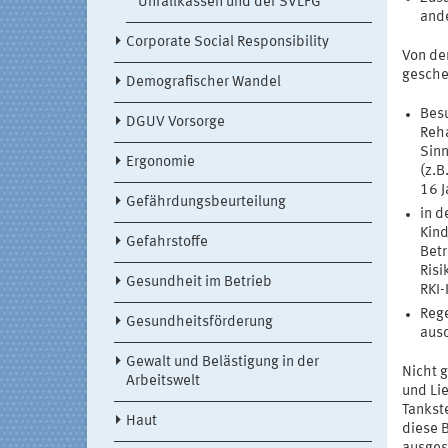
Unfallkassen und der SVLFG
and
Corporate Social Responsibility
Von de
gesche
Demografischer Wandel
Besu
DGUV Vorsorge
Reha
Sinn
Ergonomie
(z.B
16 J
Gefährdungsbeurteilung
in d
Kind
Gefahrstoffe
Betr
Risi
Gesundheit im Betrieb
RKI-
Rege
Gesundheitsförderung
ausd
Gewalt und Belästigung in der
Nicht 
Arbeitswelt
und Li
Tankst
Haut
diese 