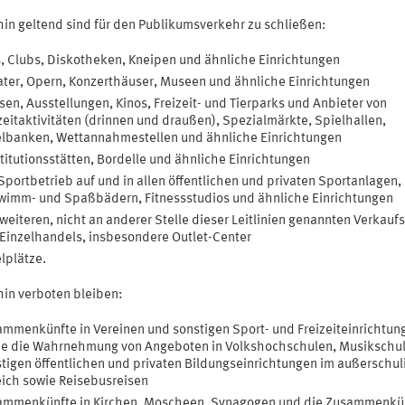
hin geltend sind für den Publikumsverkehr zu schließen:
, Clubs, Diskotheken, Kneipen und ähnliche Einrichtungen
ter, Opern, Konzerthäuser, Museen und ähnliche Einrichtungen
en, Ausstellungen, Kinos, Freizeit- und Tierparks und Anbieter von
zeitaktivitäten (drinnen und draußen), Spezialmärkte, Spielhallen,
lbanken, Wettannahmestellen und ähnliche Einrichtungen
titutionsstätten, Bordelle und ähnliche Einrichtungen
Sportbetrieb auf und in allen öffentlichen und privaten Sportanlagen,
imm- und Spaßbädern, Fitnessstudios und ähnliche Einrichtungen
 weiteren, nicht an anderer Stelle dieser Leitlinien genannten Verkaufs
Einzelhandels, insbesondere Outlet-Center
lplätze.
hin verboten bleiben:
mmenkünfte in Vereinen und sonstigen Sport- und Freizeiteinrichtun
ie die Wahrnehmung von Angeboten in Volkshochschulen, Musikschu
tigen öffentlichen und privaten Bildungseinrichtungen im außerschu
ich sowie Reisebusreisen
ammenkünfte in Kirchen, Moscheen, Synagogen und die Zusammenkü