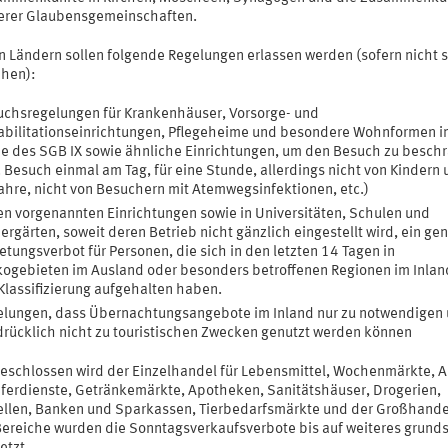
erer Glaubensgemeinschaften.
n Ländern sollen folgende Regelungen erlassen werden (sofern nicht 
hen):
chsregelungen für Krankenhäuser, Vorsorge- und
bilitationseinrichtungen, Pflegeheime und besondere Wohnformen i
e des SGB IX sowie ähnliche Einrichtungen, um den Besuch zu besch
. Besuch einmal am Tag, für eine Stunde, allerdings nicht von Kindern 
ahre, nicht von Besuchern mit Atemwegsinfektionen, etc.)
en vorgenannten Einrichtungen sowie in Universitäten, Schulen und
ergärten, soweit deren Betrieb nicht gänzlich eingestellt wird, ein gen
etungsverbot für Personen, die sich in den letzten 14 Tagen in
kogebieten im Ausland oder besonders betroffenen Regionen im Inlan
Klassifizierung aufgehalten haben.
lungen, dass Übernachtungsangebote im Inland nur zu notwendigen
rücklich nicht zu touristischen Zwecken genutzt werden können
geschlossen wird der Einzelhandel für Lebensmittel, Wochenmärkte, 
eferdienste, Getränkemärkte, Apotheken, Sanitätshäuser, Drogerien,
ellen, Banken und Sparkassen, Tierbedarfsmärkte und der Großhandel
Bereiche wurden die Sonntagsverkaufsverbote bis auf weiteres grunds