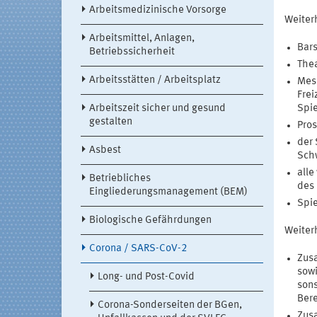
Arbeitsmedizinische Vorsorge
Weiter
Arbeitsmittel, Anlagen,
Bars
Betriebssicherheit
Thea
Arbeitsstätten / Arbeitsplatz
Mess
Frei
Arbeitszeit sicher und gesund
Spie
gestalten
Pros
der 
Asbest
Schw
alle
Betriebliches
des 
Eingliederungsmanagement (BEM)
Spie
Biologische Gefährdungen
Weiter
Corona / SARS-CoV-2
Zusa
sow
Long- und Post-Covid
sons
Bere
Corona-Sonderseiten der BGen,
Zus