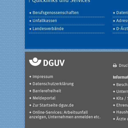
Quicklinks und Services
Berufsgenossenschaften
Daten
Unfallkassen
Adres
Landesverbände
D-Ärzt
Druc
Impressum
Informat
Datenschutzerklärung
Beschä
Barrierefreiheit
Unter
Meldeportal
Kita /
Zur Startseite dguv.de
Ehren
Haush
Online-Services: Arbeitsunfall
anzeigen, Unternehmen anmelden etc.
Ärzte