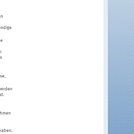
an
endige
ie
n
n
se.
werden
st.
nahmen
haben.