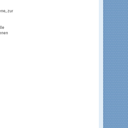
ene, zur
lle
genen