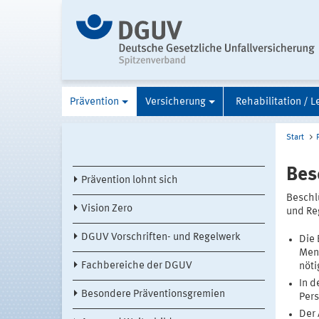
Prävention
Versicherung
Rehabilitation / L
Start
Bes
Prävention lohnt sich
Beschl
Vision Zero
und Re
DGUV Vorschriften- und Regelwerk
Die 
Mens
Fachbereiche der DGUV
nöti
In d
Besondere Präventionsgremien
Pers
Der 