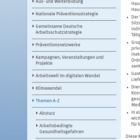
Aus- und Weiterbildung
Haus
Haus
Nationale Präventionsstrategie
Der 
Sitz
Gemeinsame Deutsche
indi
Arbeitsschutzstrategie
Täti
Grup
Präventionsnetzwerke
priv
inak
Kampagnen, Veranstaltungen und
Ord
Projekte
sank
Gas
Arbeitswelt im digitalen Wandel
Lief
Dien
Klimawandel
Kosm
gesc
Themen A-Z
Medi
In a
Absturz
wich
für 
Arbeitsbedingte
Gesundheitsgefahren
Diese 