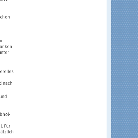
schon
m
ränken
unter
erelles
d nach
 und
Abhol-
. Für
ätzlich