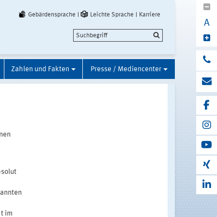
Gebärdensprache
Leichte Sprache
Karriere
A
Zahlen und Fakten
Presse / Mediencenter
nnen
solut
enannten
ht im