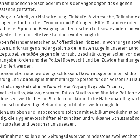
halt lebenden Person oder im Kreis der Angehörigen des eigenen
stands gestattet.
Weg zur Arbeit, zur Notbetreuung, Einkäufe, Arztbesuche, Teilnahme 
ungen, erforderlichen Terminen und Prüfungen, Hilfe für andere oder
vidueller Sport und Bewegung an der frischen Luft sowie andere notw
gkeiten bleiben selbstverständlich weiter möglich.
pen feiernder Menschen auf öffentlichen Plätzen, in Wohnungen sow
aten Einrichtungen sind angesichts der ernsten Lage in unserem Land
zeptabel. Verstöße gegen die Kontakt-Beschränkungen sollen von de
nungsbehörden und der Polizei überwacht und bei Zuwiderhandlunge
tioniert werden.
tronomiebetriebe werden geschlossen. Davon ausgenommen ist die
erung und Abholung mitnahmefähiger Speisen für den Verzehr zu Hau
stleistungsbetriebe im Bereich der Körperpflege wie Friseure,
etikstudios, Massagepraxen, Tattoo-Studios und ähnliche Betriebe 
hlossen, weil in diesem Bereich eine körperliche Nähe unabdingbar i
zinisch notwendige Behandlungen bleiben weiter möglich.
llen Betrieben und insbesondere solchen mit Publikumsverkehr ist es
tig, die Hygienevorschriften einzuhalten und wirksame Schutzmaß
Mitarbeiter und Besucher umzusetzen.
Maßnahmen sollen eine Geltungsdauer von mindestens zwei Wochen 