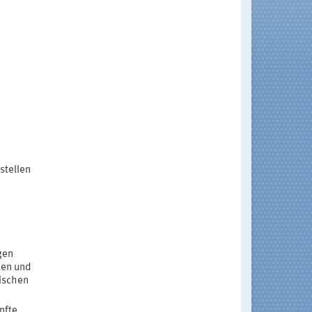
stellen
gen
len und
lischen
nfte