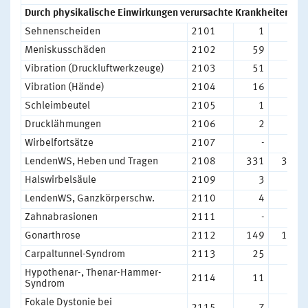
Durch physikalische Einwirkungen verursachte Krankheiten
Sehnenscheiden
2101
1
3
Meniskusschäden
2102
59
71
Vibration (Druckluftwerkzeuge)
2103
51
34
Vibration (Hände)
2104
16
12
Schleimbeutel
2105
1
1
Drucklähmungen
2106
2
6
Wirbelfortsätze
2107
-
-
LendenWS, Heben und Tragen
2108
331
338
Halswirbelsäule
2109
3
1
LendenWS, Ganzkörperschw.
2110
4
5
Zahnabrasionen
2111
-
-
Gonarthrose
2112
149
175
Carpaltunnel-Syndrom
2113
25
27
Hypothenar-, Thenar-Hammer-
2114
11
7
Syndrom
Fokale Dystonie bei