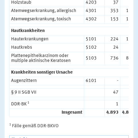
Holzstaub
4203
37
35
Atemwegserkrankung, allergisch
4301
353
142
Atemwegserkrankung, toxisch
4302
153
130
Hautkrankheiten
Hauterkrankungen
5101
224
163
Hautkrebs
5102
24
26
Plattenepithelkarzinom oder
5103
736
826
multiple aktinische Keratosen
Krankheiten sonstiger Ursache
Augenzittern
6101
-
-
§ 9 II SGB VII
47
61
1
DDR-BK
1
1
Insgesamt
4.893
4.800
1
Fälle gemäß DDR-BKVO