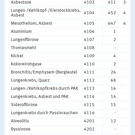
Asbestose
4103
411
315
Lungen-/Kehlkopf-/Eierstockkrebs,
4104
452
437
Asbest
Mesotheliom, Asbest
4105
647
658
Aluminium
4106
1
1
Lungenfibrose
4107
2
1
Thomasmehl
4108
-
-
Nickel
4109
4
8
Kokereirohgase
4110
2
2
Bronchitis/Emphysem (Bergleute)
4111
26
24
Lungenkrebs, Quarz
4112
68
66
Lungen-/Kehlkopfkrebs durch PAK
4113
16
9
Lungenkrebs, Asbest und PAK
4114
14
29
Siderofibrose
4115
15
10
Lungenkrebs durch Passivrauchen
4116
-
-
Alveolitis
4201
12
9
Byssinose
4202
-
-