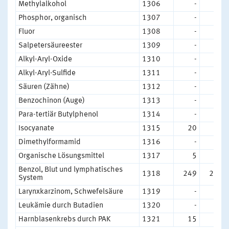
Methylalkohol
1306
-
-
Phosphor, organisch
1307
-
-
Fluor
1308
-
-
Salpetersäureester
1309
-
-
Alkyl-Aryl-Oxide
1310
-
-
Alkyl-Aryl-Sulfide
1311
-
-
Säuren (Zähne)
1312
-
1
Benzochinon (Auge)
1313
-
-
Para-tertiär Butylphenol
1314
-
-
Isocyanate
1315
20
9
Dimethylformamid
1316
-
-
Organische Lösungsmittel
1317
5
3
Benzol, Blut und lymphatisches
1318
249
256
System
Larynxkarzinom, Schwefelsäure
1319
-
3
Leukämie durch Butadien
1320
-
-
Harnblasenkrebs durch PAK
1321
15
26