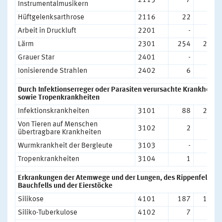
2115
7
3
Instrumentalmusikern
Hüftgelenksarthrose
2116
22
70
Arbeit in Druckluft
2201
-
-
Lärm
2301
254
275
Grauer Star
2401
-
-
Ionisierende Strahlen
2402
6
6
Durch Infektionserreger oder Parasiten verursachte Krankheite
sowie Tropenkrankheiten
Infektionskrankheiten
3101
88
218
Von Tieren auf Menschen
3102
2
6
übertragbare Krankheiten
Wurmkrankheit der Bergleute
3103
-
-
Tropenkrankheiten
3104
1
3
Erkrankungen der Atemwege und der Lungen, des Rippenfells, d
Bauchfells und der Eierstöcke
Silikose
4101
187
178
Siliko-Tuberkulose
4102
7
1