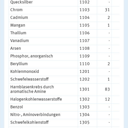
Quecksilber
1102
-
-
Chrom
1103
31
22
Cadmium
1104
2
1
Mangan
1105
1
3
Thallium
1106
-
-
Vanadium
1107
-
-
Arsen
1108
-
1
Phosphor, anorganisch
1109
-
-
Beryllium
1110
2
1
Kohlenmonoxid
1201
-
-
Schwefelwasserstoff
1202
1
-
Harnblasenkrebs durch
1301
83
74
aromatische Amine
Halogenkohlenwasserstoffe
1302
12
6
Benzol
1303
-
-
Nitro-, Aminoverbindungen
1304
-
-
Schwefelkohlenstoff
1305
-
-