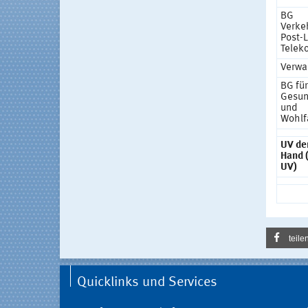
BG
Verke
Post-L
Telek
Verwa
BG für
Gesun
und
Wohlf
UV der
Hand 
UV)
teile
Quicklinks und Services