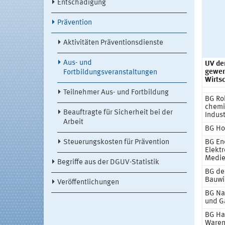
Entschädigung
Prävention
Aktivitäten Präventionsdienste
Aus- und
UV de
gewer
Fortbildungsveranstaltungen
Wirts
Teilnehmer Aus- und Fortbildung
BG Ro
chemi
Beauftragte für Sicherheit bei der
Indust
Arbeit
BG Ho
Steuerungskosten für Prävention
BG Ene
Elektr
Medie
Begriffe aus der DGUV-Statistik
BG de
Bauwi
Veröffentlichungen
BG Na
und G
BG Ha
Waren