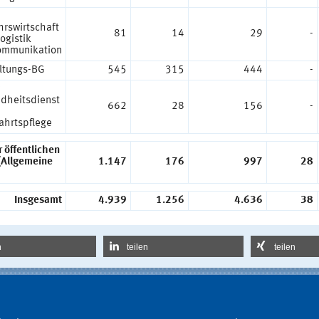
hrswirtschaft
81
14
29
-
ogistik
ommunikation
ltungs-BG
545
315
444
-
dheitsdienst
662
28
156
-
ahrtspflege
 öffentlichen
(Allgemeine
1.147
176
997
28
Insgesamt
4.939
1.256
4.636
38
n
teilen
teilen