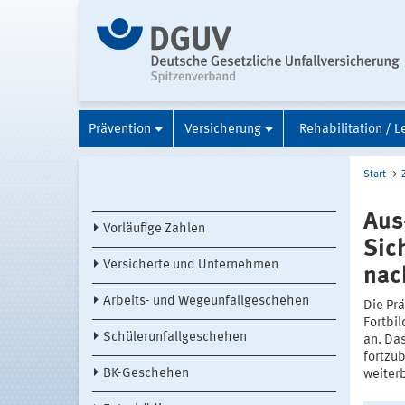
Prävention
Versicherung
Rehabilitation / L
Start
Aus
Vorläufige Zahlen
Sic
Versicherte und Unternehmen
nac
Arbeits- und Wegeunfallgeschehen
Die Pr
Fortbi
Schülerunfallgeschehen
an. Da
fortzu
BK-Geschehen
weiterb