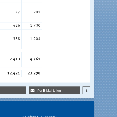
77
201
426
1.730
358
1.204
2.413
4.761
12.421
23.290
Per E-Mail teilen