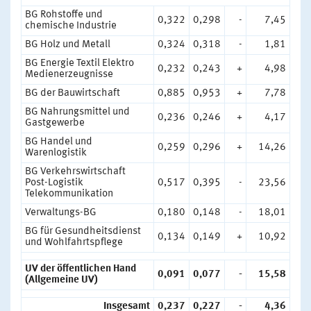
BG Rohstoffe und
0,322
0,298
-
7,45
chemische Industrie
BG Holz und Metall
0,324
0,318
-
1,81
BG Energie Textil Elektro
0,232
0,243
+
4,98
Medienerzeugnisse
BG der Bauwirtschaft
0,885
0,953
+
7,78
BG Nahrungsmittel und
0,236
0,246
+
4,17
Gastgewerbe
BG Handel und
0,259
0,296
+
14,26
Warenlogistik
BG Verkehrswirtschaft
Post-Logistik
0,517
0,395
-
23,56
Telekommunikation
Verwaltungs-BG
0,180
0,148
-
18,01
BG für Gesundheitsdienst
0,134
0,149
+
10,92
und Wohlfahrtspflege
UV der öffentlichen Hand
0,091
0,077
-
15,58
(Allgemeine UV)
Insgesamt
0,237
0,227
-
4,36