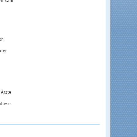
Einkauf
on
 der
 Ärzte
 diese