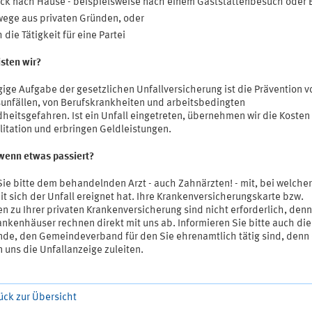
ck nach Hause - beispielsweise nach einem Gaststättenbesuch oder 
ege aus privaten Gründen, oder
 die Tätigkeit für eine Partei
sten wir?
ige Aufgabe der gesetzlichen Unfallversicherung ist die Prävention v
sunfällen, von Berufskrankheiten und arbeitsbedingten
heitsgefahren. Ist ein Unfall eingetreten, übernehmen wir die Kosten
litation und erbringen Geldleistungen.
 wenn etwas passiert?
Sie bitte dem behandelnden Arzt - auch Zahnärzten! - mit, bei welcher
it sich der Unfall ereignet hat. Ihre Krankenversicherungskarte bzw.
 zu Ihrer privaten Krankenversicherung sind nicht erforderlich, denn
ankenhäuser rechnen direkt mit uns ab. Informieren Sie bitte auch die
de, den Gemeindeverband für den Sie ehrenamtlich tätig sind, denn
 uns die Unfallanzeige zuleiten.
ück zur Übersicht