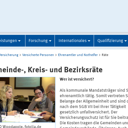
eistungen
Forschung
Internationales
Qualifizierung
Versicherung
Versicherte Personen
Ehrenamtler und Nothelfer
Räte
einde-, Kreis- und Bezirksräte
Wer ist versichert?
Als kommunale Mandatsträger sind S
ehrenamtlich tätig. Somit vertreten S
Belange der Allgemeinheit und sind 
nach dem SGB VII bei Ihrer Tätigkeit
gesetzlich unfallversichert. Der
Versicherungsschutz ist für Sie beitra
Die Kosten tragen die Gemeinden un
© Woodapple, fotolia.de