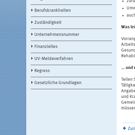
zurü
Umw
Berufskrankheiten
auch
Zuständigkeit
Was lei
Unternehmensnummer
Vorrang
Arbeit
Finanzielles
Gesund
Rehabi
UV-Meldeverfahren
... und
Regress
Teilen 
Gesetzliche Grundlagen
Tätigke
Angaben
und Kr
Gemein
müssen
Zur