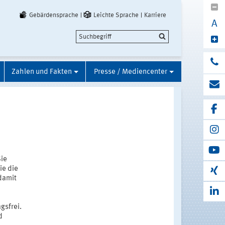
Gebärdensprache
Leichte Sprache
Karriere
A
Zahlen und Fakten
Presse / Mediencenter
ie
ie die
damit
gsfrei.
d