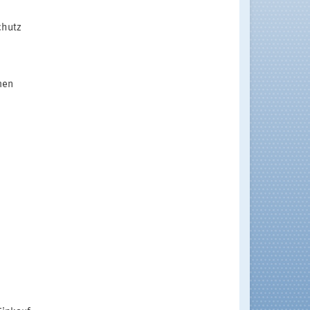
chutz
men