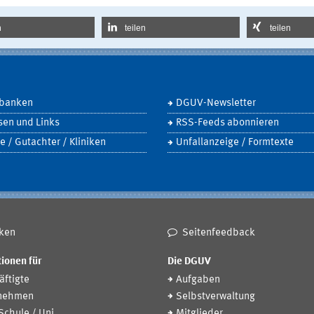
n
teilen
teilen
banken
DGUV-Newsletter
sen und Links
RSS-Feeds abonnieren
e / Gutachter / Kliniken
Unfallanzeige / Formtexte
ken
Seitenfeedback
ionen für
Die DGUV
ftigte
Aufgaben
nehmen
Selbstverwaltung
 Schule / Uni
Mitglieder