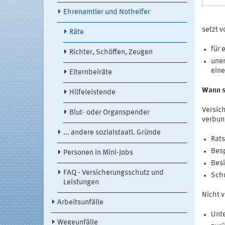
Ehrenamtler und Nothelfer
setzt v
Räte
für 
Richter, Schöffen, Zeugen
unen
eine
Elternbeiräte
Wann s
Hilfeleistende
Versic
Blut- oder Organspender
verbun
... andere sozialstaatl. Gründe
Rats
Bes
Personen in Mini-Jobs
Besi
FAQ - Versicherungsschutz und
Sch
Leistungen
Nicht v
Arbeitsunfälle
Unte
Wegeunfälle