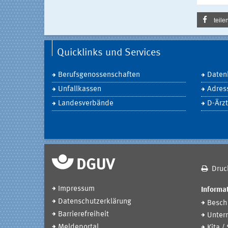
teile
Quicklinks und Services
Berufsgenossenschaften
Daten
Unfallkassen
Adres
Landesverbände
D-Ärzt
Druc
Impressum
Informat
Datenschutzerklärung
Beschä
Barrierefreiheit
Unter
Meldeportal
Kita /