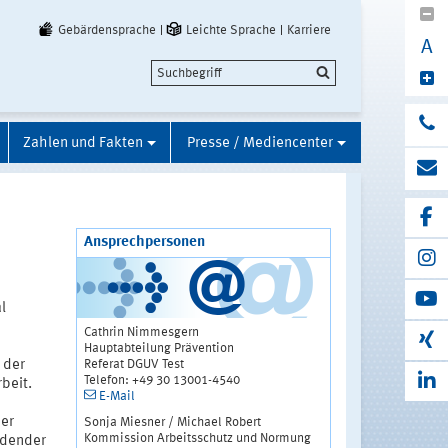
Gebärdensprache
Leichte Sprache
Karriere
A
Zahlen und Fakten
Presse / Mediencenter
Ansprechpersonen
l
Cathrin Nimmesgern
Hauptabteilung Prävention
Referat DGUV Test
 der
Telefon: +49 30 13001-4540
beit.
E-Mail
der
Sonja Miesner / Michael Robert
Kommission Arbeitsschutz und Normung
rdender