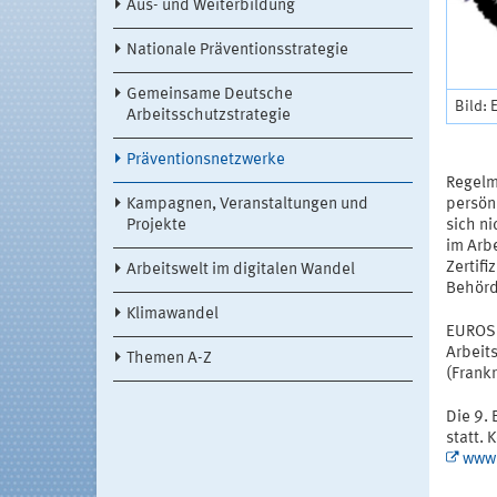
Aus- und Weiterbildung
Nationale Präventionsstrategie
Gemeinsame Deutsche
Bild:
Arbeitsschutzstrategie
Präventionsnetzwerke
Regelm
Kampagnen, Veranstaltungen und
persönl
Projekte
sich ni
im Arbe
Zertifi
Arbeitswelt im digitalen Wandel
Behörd
Klimawandel
EUROSH
Arbeit
Themen A-Z
(Frankr
Die 9.
statt.
www.