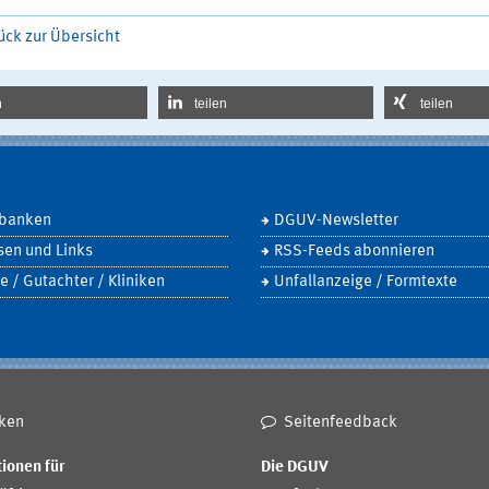
ück zur Übersicht
n
teilen
teilen
banken
DGUV-Newsletter
sen und Links
RSS-Feeds abonnieren
e / Gutachter / Kliniken
Unfallanzeige / Formtexte
ken
Seitenfeedback
ionen für
Die DGUV