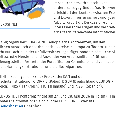
Ressourcen des Arbeitsschutzes
andererseits gegründet. Das Netzwe
erleichtert den Kontakt zwischen Ex
und Expertinnen für sichere und ges
Arbeit, fördert die Diskussion geme
 EUROSHNET
interessierender Fragen und verbreit
arbeitsschutzrelevante Informatione
äßig organisiert EUROSHNET europäische Konferenzen, um den
ichen Austausch der Arbeitsschutzkreise in Europa zu fördern. Hier t
cht nur Fachleute der Unfallversicherungsträger, sondern sämtliche A
itsschutz: Hersteller und Anwender von Arbeitsmitteln, Prüf- und
zierungsstellen, Vertreter der Europäischen Kommission und von natio
en, Normungsinstitutionen und die Sozialpartner.
NET ist ein gemeinsames Projekt der KAN und der
sschutzinstitutionen CIOP-PIB (Polen), DGUV (Deutschland), EUROGIP
eich), INRS (Frankreich), FIOH (Finnland) und INSST (Spanien).
 EUROSHNET Konferenz findet am 27. und 28. Mai 2026 in Helsinki, Fi
 Konferenzinformationen sind auf der EUROSHNET-Website
euroshnet.eu
einsehbar.