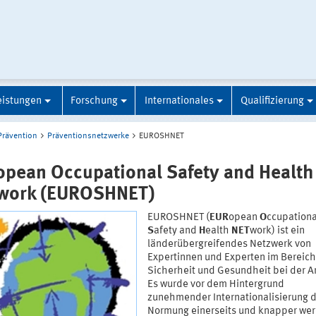
eistungen
Forschung
Internationales
Qualifizierung
Prävention
Präventionsnetzwerke
EUROSHNET
opean Occupational Safety and Health
work (EUROSHNET)
EUROSHNET (
EUR
opean
O
ccupationa
S
afety and
H
ealth
NET
work) ist ein
länderübergreifendes Netzwerk von
Expertinnen und Experten im Bereich
Sicherheit und Gesundheit bei der Ar
Es wurde vor dem Hintergrund
zunehmender Internationalisierung 
Normung einerseits und knapper we