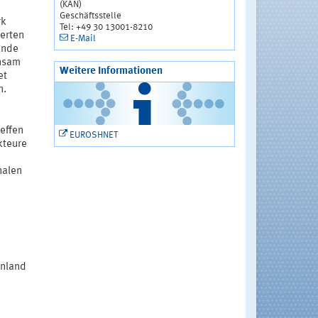
(KAN)
Geschäftsstelle
rk
Tel: +49 30 13001-8210
perten
E-Mail
unde
insam
Weitere Informationen
et
n.
reffen
EUROSHNET
kteure
nalen
nnland