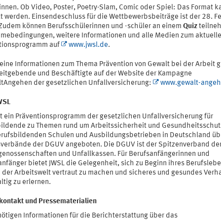
nnen. Ob Video, Poster, Poetry-Slam, Comic oder Spiel: Das Format ka
t werden. Einsendeschluss für die Wettbewerbsbeiträge ist der 28. F
Zudem können Berufsschülerinnen und -schüler an einem
Quiz
teilne
hmebedingungen, weitere Informationen und alle Medien zum aktuell
tionsprogramm auf
www.jwsl.de
.
eine Informationen zum Thema Prävention von Gewalt bei der Arbeit g
beitgebende und Beschäftigte auf der Website der Kampagne
tAngehen der gesetzlichen Unfallversicherung:
www.gewalt-angeh
WSL
st ein Präventionsprogramm der gesetzlichen Unfallversicherung für
ildende zu Themen rund um Arbeitssicherheit und Gesundheitsschut
erufsbildenden Schulen und Ausbildungsbetrieben in Deutschland üb
verbände der DGUV angeboten. Die DGUV ist der Spitzenverband de
genossenschaften und Unfallkassen. Für Berufsanfängerinnen und
anfänger bietet JWSL die Gelegenheit, sich zu Beginn ihres Berufslebe
n der Arbeitswelt vertraut zu machen und sicheres und gesundes Verh
tig zu erlernen.
kontakt und Pressematerialien
ötigen Informationen für die Berichterstattung über das