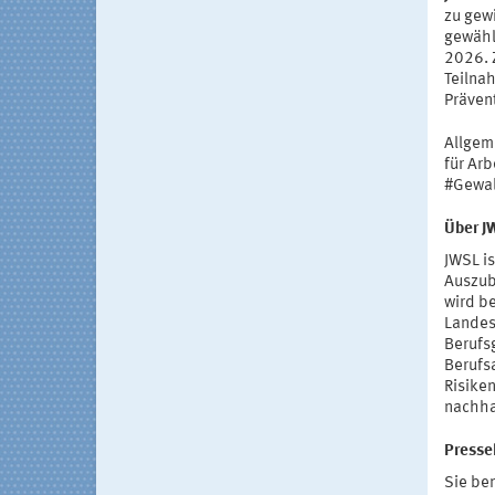
zu gewi
gewähl
2026. 
Teilna
Präven
Allgem
für Ar
#Gewal
Über J
JWSL i
Auszub
wird b
Landes
Berufs
Berufs
Risike
nachhal
Presse
Sie ben