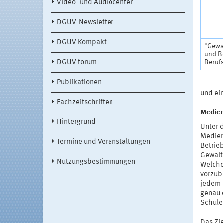
Video- und Audiocenter
DGUV-Newsletter
DGUV Kompakt
"Gewa
und Be
Beruf
DGUV forum
Publikationen
und ei
Fachzeitschriften
Medien
Hintergrund
Unter 
Medien
Termine und Veranstaltungen
Betrie
Gewalt
Nutzungsbestimmungen
Welche
vorzub
jedem 
genau 
Schule
Das Zi