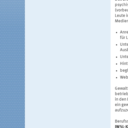
psychi
(vorbe
Leute i
Medien
Anre
für 
Unte
Aus
Unte
Hint
begl
Webs
Gewalt
betrie
in den
ein ge
aufzuz
Berufs
JWSL-K