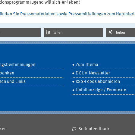
tionsprogramm Jugend will sich-er-leben?
 finden Sie Pressematerialien sowie Pressemitteilungen zum Herunter
n
teilen
teilen
ngsbestimmungen
Zum Thema
banken
DGUV-Newsletter
sen und Links
RSS-Feeds abonnieren
Unfallanzeige / Formtexte
ken
Seitenfeedback