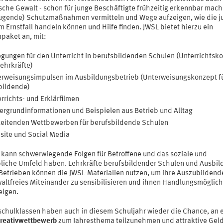
sche Gewalt - schon für junge Beschäftigte frühzeitig erkennbar mach
ugende) Schutzmaßnahmen vermitteln und Wege aufzeigen, wie die j
m Ernstfall handeln können und Hilfe finden. JWSL bietet hierzu ein
paket an, mit:
gungen für den Unterricht in berufsbildenden Schulen (Unterrichtsk
Lehrkräfte)
rweisungsimpulsen im Ausbildungsbetrieb (Unterweisungskonzept f
bildende)
rrichts- und Erklärfilmen
ergrundinformationen und Beispielen aus Betrieb und Alltag
eitenden Wettbewerben für berufsbildende Schulen
ite und Social Media
 kann schwerwiegende Folgen für Betroffene und das soziale und
bliche Umfeld haben. Lehrkräfte berufsbildender Schulen und Ausbi
 Betrieben können die JWSL-Materialien nutzen, um ihre Auszubildend
waltfreies Miteinander zu sensibilisieren und ihnen Handlungsmöglic
eigen.
schulklassen haben auch in diesem Schuljahr wieder die Chance, an 
reativwettbewerb
zum Jahresthema teilzunehmen und attraktive Gel