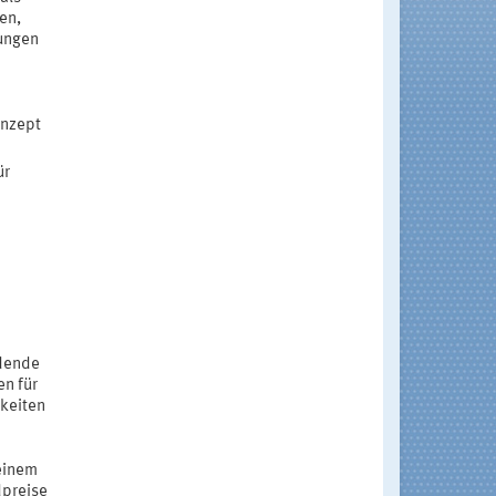
en,
ungen
onzept
ür
ldende
en für
hkeiten
einem
dpreise