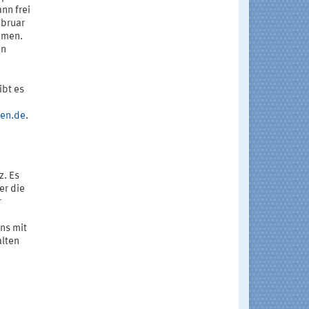
nn frei
ebruar
hmen.
en
ibt es
en.de
.
z. Es
er die
r
ns mit
alten