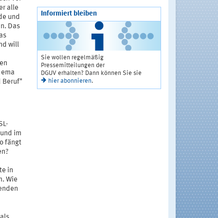
r alle
Informiert bleiben
ede und
an. Das
as
nd will
Sie wollen regelmäßig
hen
Pressemitteilungen der
thema
DGUV erhalten? Dann können Sie sie
hier abonnieren
.
 Beruf"
SL-
 und im
o fängt
en?
te in
m. Wie
denden
als