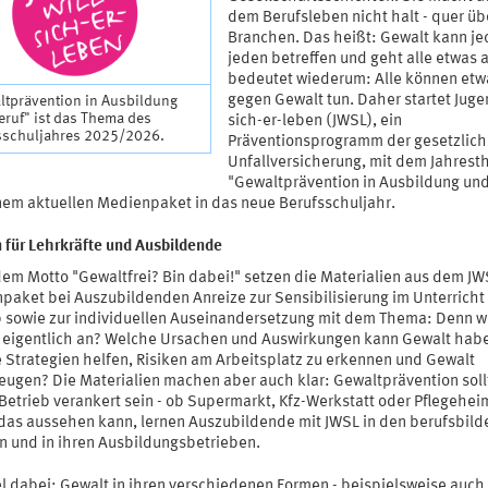
dem Berufsleben nicht halt - quer übe
Branchen. Das heißt: Gewalt kann j
jeden betreffen und geht alle etwas 
bedeutet wiederum: Alle können etw
gegen Gewalt tun. Daher startet Juge
ltprävention in Ausbildung
ruf" ist das Thema des
sich-er-leben (JWSL), ein
sschuljahres 2025/2026.
Präventionsprogramm der gesetzlic
Unfallversicherung, mit dem Jahres
"Gewaltprävention in Ausbildung und
nem aktuellen Medienpaket in das neue Berufsschuljahr.
 für Lehrkräfte und Ausbildende
dem Motto "Gewaltfrei? Bin dabei!" setzen die Materialien aus dem JW
paket bei Auszubildenden Anreize zur Sensibilisierung im Unterricht
b sowie zur individuellen Auseinandersetzung mit dem Thema: Denn w
 eigentlich an? Welche Ursachen und Auswirkungen kann Gewalt hab
 Strategien helfen, Risiken am Arbeitsplatz zu erkennen und Gewalt
eugen? Die Materialien machen aber auch klar: Gewaltprävention soll
Betrieb verankert sein - ob Supermarkt, Kfz-Werkstatt oder Pflegehei
das aussehen kann, lernen Auszubildende mit JWSL in den berufsbil
n und in ihren Ausbildungsbetrieben.
el dabei: Gewalt in ihren verschiedenen Formen - beispielsweise auch 