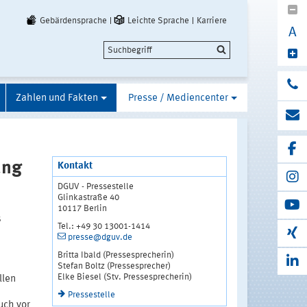
Gebärdensprache
Leichte Sprache
Karriere
A
Zahlen und Fakten
Presse / Mediencenter
ung
Kontakt
DGUV - Pressestelle
Glinkastraße 40
10117 Berlin
s
Tel.: +49 30 13001-1414
presse@dguv.de
Britta Ibald (Pressesprecherin)
Stefan Boltz (Pressesprecher)
Elke Biesel (Stv. Pressesprecherin)
llen
Pressestelle
uch vor