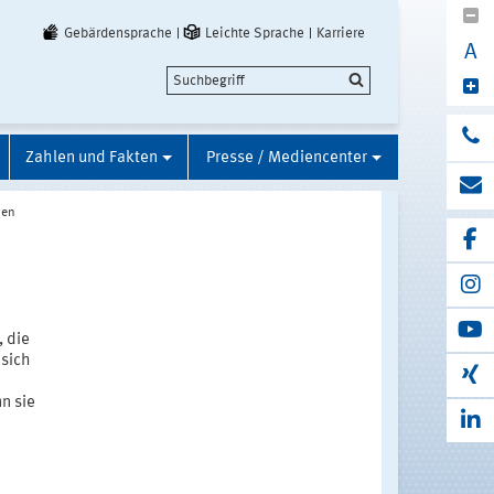
Gebärdensprache
Leichte Sprache
Karriere
A
Zahlen und Fakten
Presse / Mediencenter
den
 die
 sich
n sie