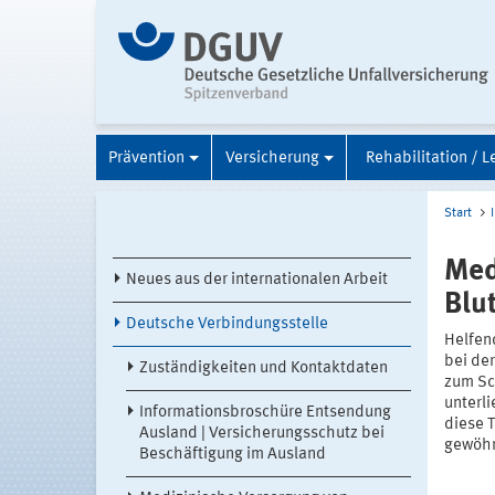
Prävention
Versicherung
Rehabilitation / L
Start
Med
Neues aus der internationalen Arbeit
Blu
Deutsche Verbindungsstelle
Helfen
bei de
Zuständigkeiten und Kontaktdaten
zum Sc
unterl
Informationsbroschüre Entsendung
diese T
Ausland | Versicherungsschutz bei
gewöhn
Beschäftigung im Ausland