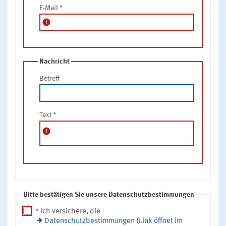
E-Mail
*
error
Nachricht
Betreff
Text
*
error
Bitte bestätigen Sie unsere Datenschutzbestimmungen
* Ich versichere, die
Datenschutzbestimmungen (Link öffnet im