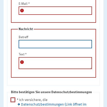
E-Mail
*
error
Nachricht
Betreff
Text
*
error
Bitte bestätigen Sie unsere Datenschutzbestimmungen
* Ich versichere, die
Datenschutzbestimmungen (Link öffnet im