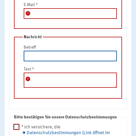
E-Mail
*
error
Nachricht
Betreff
Text
*
error
Bitte bestätigen Sie unsere Datenschutzbestimmungen
* Ich versichere, die
Datenschutzbestimmungen (Link öffnet im