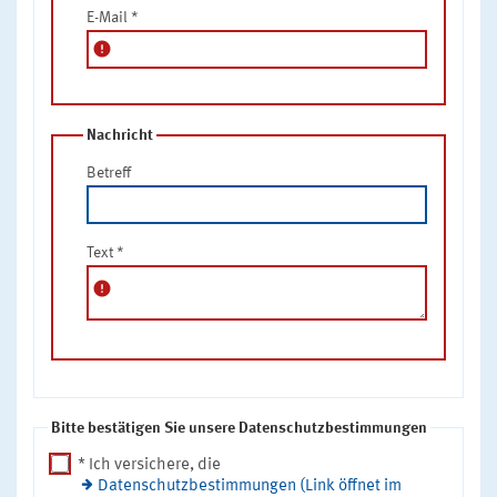
E-Mail
*
error
Nachricht
Betreff
Text
*
error
Bitte bestätigen Sie unsere Datenschutzbestimmungen
* Ich versichere, die
Datenschutzbestimmungen (Link öffnet im