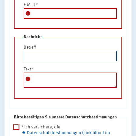
E-Mail
*
error
Nachricht
Betreff
Text
*
error
Bitte bestätigen Sie unsere Datenschutzbestimmungen
* Ich versichere, die
Datenschutzbestimmungen (Link öffnet im