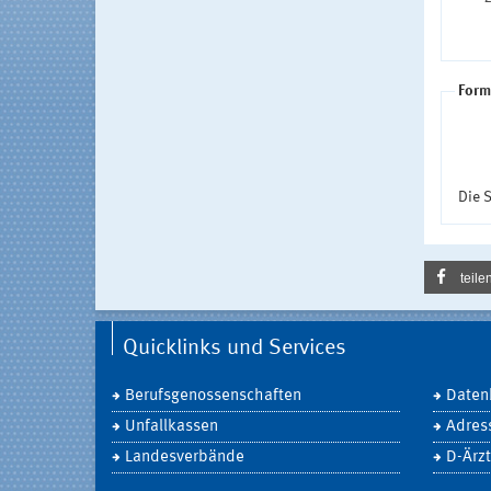
Form
Die S
teile
Quicklinks und Services
Berufsgenossenschaften
Daten
Unfallkassen
Adres
Landesverbände
D-Ärzt