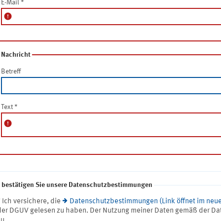
E-Mail
*
error
Nachricht
Betreff
Text
*
error
e bestätigen Sie unsere Datenschutzbestimmungen
* Ich versichere, die
Datenschutzbestimmungen (Link öffnet im neue
der DGUV gelesen zu haben. Der Nutzung meiner Daten gemäß der Da
zu.