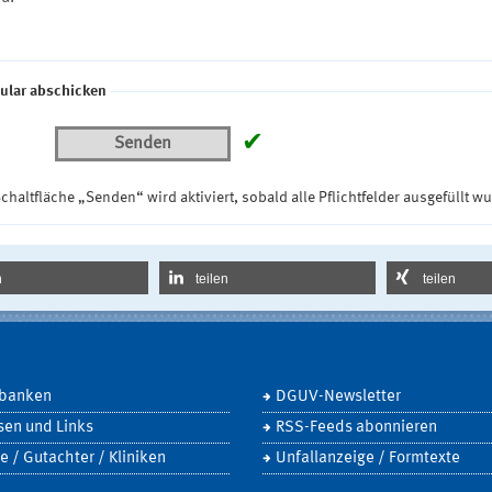
ular abschicken
✔
Senden
chaltfläche „Senden“ wird aktiviert, sobald alle Pflichtfelder ausgefüllt w
n
teilen
teilen
banken
DGUV-Newsletter
sen und Links
RSS-Feeds abonnieren
e / Gutachter / Kliniken
Unfallanzeige / Formtexte