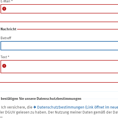
E-Mail
*
error
Nachricht
Betreff
Text
*
error
e bestätigen Sie unsere Datenschutzbestimmungen
* Ich versichere, die
Datenschutzbestimmungen (Link öffnet im neue
der DGUV gelesen zu haben. Der Nutzung meiner Daten gemäß der Da
zu.