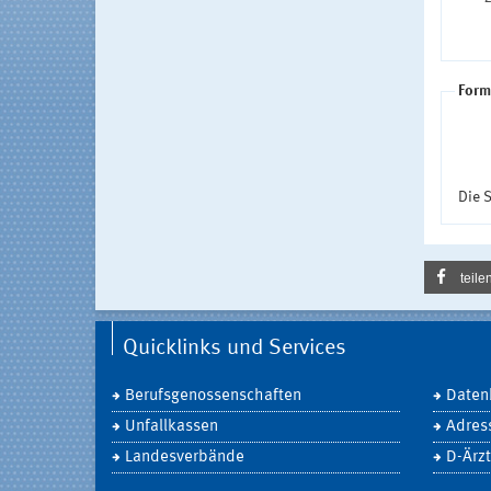
Form
Die S
teile
Quicklinks und Services
Berufsgenossenschaften
Daten
Unfallkassen
Adres
Landesverbände
D-Ärzt