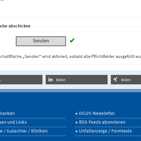
ular abschicken
✔
Senden
chaltfläche „Senden“ wird aktiviert, sobald alle Pflichtfelder ausgefüllt w
n
teilen
teilen
banken
DGUV-Newsletter
sen und Links
RSS-Feeds abonnieren
e / Gutachter / Kliniken
Unfallanzeige / Formtexte