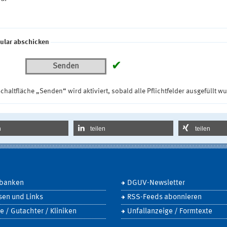
ular abschicken
✔
Senden
chaltfläche „Senden“ wird aktiviert, sobald alle Pflichtfelder ausgefüllt w
n
teilen
teilen
banken
DGUV-Newsletter
sen und Links
RSS-Feeds abonnieren
e / Gutachter / Kliniken
Unfallanzeige / Formtexte