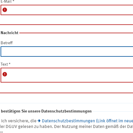
E-Mail
*
error
Nachricht
Betreff
Text
*
error
e bestätigen Sie unsere Datenschutzbestimmungen
* Ich versichere, die
Datenschutzbestimmungen (Link öffnet im neue
der DGUV gelesen zu haben. Der Nutzung meiner Daten gemäß der Da
zu.