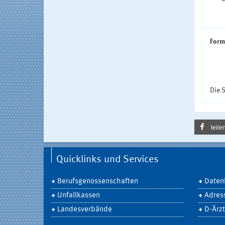
Form
Die S
teile
Quicklinks und Services
Berufsgenossenschaften
Daten
Unfallkassen
Adres
Landesverbände
D-Ärzt