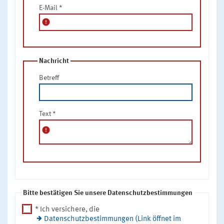
E-Mail
*
error
Nachricht
Betreff
Text
*
error
Bitte bestätigen Sie unsere Datenschutzbestimmungen
* Ich versichere, die
Datenschutzbestimmungen (Link öffnet im