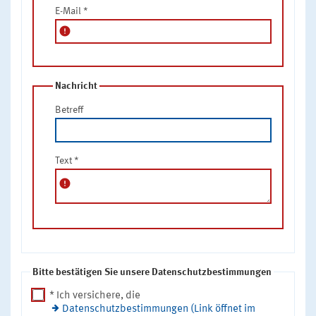
E-Mail
*
error
Nachricht
Betreff
Text
*
error
Bitte bestätigen Sie unsere Datenschutzbestimmungen
* Ich versichere, die
Datenschutzbestimmungen (Link öffnet im