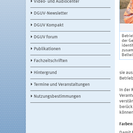
Video- und Audiocenter
DGUV-Newsletter
DGUV Kompakt
Betri
DGUV forum
der G
ident
Publikationen
zusam
Bellw
Fachzeitschriften
Hintergrund
sie au
Betrie
Termine und Veranstaltungen
In der 
Verantw
Nutzungsbestimmungen
verstä
berück
können
Farben
Damit 