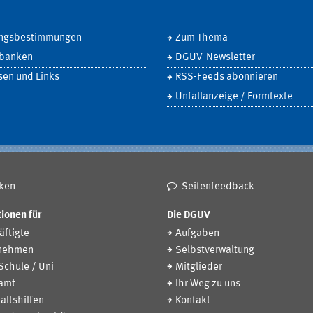
ngsbestimmungen
Zum Thema
banken
DGUV-Newsletter
sen und Links
RSS-Feeds abonnieren
Unfallanzeige / Formtexte
ken
Seitenfeedback
ionen für
Die DGUV
ftigte
Aufgaben
nehmen
Selbstverwaltung
 Schule / Uni
Mitglieder
amt
Ihr Weg zu uns
altshilfen
Kontakt