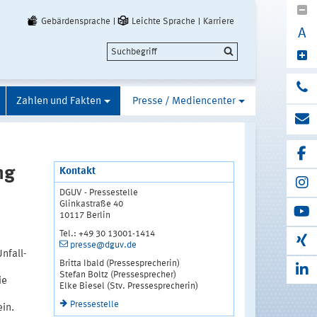
Gebärdensprache
Leichte Sprache
Karriere
A
Zahlen und Fakten
Presse / Mediencenter
ng
Kontakt
DGUV - Pressestelle
Glinkastraße 40
10117 Berlin
Tel.: +49 30 13001-1414
presse@dguv.de
nfall-
Britta Ibald (Pressesprecherin)
Stefan Boltz (Pressesprecher)
ie
Elke Biesel (Stv. Pressesprecherin)
Pressestelle
ein.