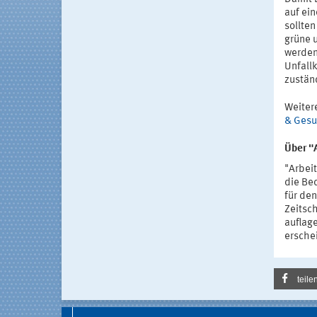
auf ei
sollten
grüne 
werden
Unfall
zustän
Weiter
& Gesu
Über "
"Arbeit
die Be
für de
Zeitsch
auflage
ersche
teile