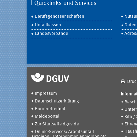
Quicklinks und Services
Berufsgenossenschaften
Nutzu
Unfallkassen
Daten
Landesverbände
Adres
Druc
Impressum
Informat
Datenschutzerklärung
Beschä
Barrierefreiheit
Unter
Meldeportal
Kita /
Zur Startseite dguv.de
Ehren
Haush
Online-Services: Arbeitsunfall
anzeigen, Unternehmen anmelden etc.