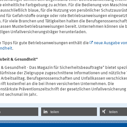
ne einheitliche Farbgebung zu achten. Für die Bedienung von Maschin
 ausschließlich blaue, für die Nutzung von persönlicher Schutzausrüs
und für Gefahrstoffe orange oder rote Betriebsanweisungen eingesetz
. Für viele Branchen und Tätigkeiten halten die Berufsgenossenschaf
kassen Musterbetriebsanweisungen bereit. Unternehmen können sie 
digen Unfallversicherungsträger herunterladen.
e Tipps für gute Betriebsanweisungen enthält die
neue Ausgabe von
ndheit
.
Arbeit & Gesundheit"
 & Gesundheit - Das Magazin für Sicherheitsbeauftragte" bietet spezi
dürfnisse der Zielgruppe zugeschnittene Informationen und nützliche
n Arbeitsalltag. Berufsgenossenschaften und Unfallkassen verschicke
rift kostenfrei an die bei ihnen versicherten Unternehmen. Die
nstärkste Präventionszeitschrift der gesetzlichen Unfallversicherung
int sechsmal im Jahr.
n
teilen
teilen