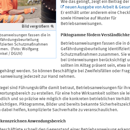
Wie das gelingt, zeigt ein Beitrag der
neuen Ausgabe von Arbeit & Gesu
Er enthält unter anderem eine Checkl
sowie Hinweise auf Muster für
Betriebsanweisungen.
Bild vergrößern
Piktogramme fördern Verständlichke
ebsanweisungen fassen die in
efährdungsbeurteilung
Betriebsanweisungen fassen die in d
ifizierten Schutzmaßnahmen
Gefährdungsbeurteilung identifizier
men. (Foto: Wolfgang
inkel / DGUV)
Schutzmaßnahmen zusammen. Sie 
bei Unterweisungen berücksichtigt 
sollten im Alltag präsent sein, etwa 
sgehängt werden. So können Beschäftigte bei Zweifelsfällen oder Frag
bsanweisung jederzeit zur Hand nehmen.
Regel sind Führungskräfte damit betraut, Betriebsanweisungen für ihr
ortungsbereich zu erstellen. Für eine hohe Wirksamkeit sollten sie le
ndlich und so präzise wie möglich die konkreten betrieblichen Verhält
sichtigen. Piktogramme, Bilder und bereits bekannte Sicherheitszei
 dabei helfen, komplizierte Sachverhalte zu veranschaulichen.
 kennzeichnen Anwendungsbereich
Beschäftigte schnell den Gegenstand einer Betriebsanweisung erkenn