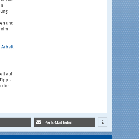
en
tung
t
ten und
beim
 Arbeit
ell auf
 Tipps
n die
Per E-Mail teilen