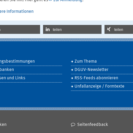
eren Sie mit! Hier geht es
zur Anmeldung
.
ere Informationen
n
teilen
teilen
ngsbestimmungen
Zum Thema
banken
DGUV-Newsletter
sen und Links
RSS-Feeds abonnieren
Unfallanzeige / Formtexte
ken
Seitenfeedback