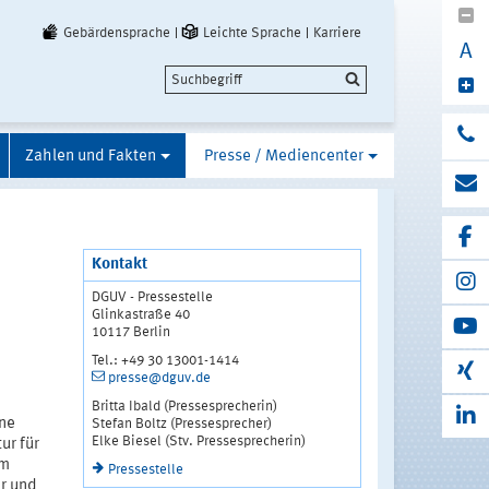
Gebärdensprache
Leichte Sprache
Karriere
A
Zahlen und Fakten
Presse / Mediencenter
Kontakt
DGUV - Pressestelle
Glinkastraße 40
10117 Berlin
Tel.: +49 30 13001-1414
presse@dguv.de
Britta Ibald (Pressesprecherin)
ne
Stefan Boltz (Pressesprecher)
Elke Biesel (Stv. Pressesprecherin)
ur für
am
Pressestelle
er und