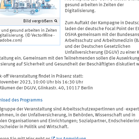
gesund arbeiten in Zeiten der
Digitalisierung.
Bild vergrößern
Zum Auftakt der Kampagne in Deuts
laden der deutsche Focal Point der E
 und gesund arbeiten in Zeiten
OSHA gemeinsam mit der Bundesanst
gitalisierung. (© VectorMine -
.adobe.com)
Arbeitsschutz und Arbeitsmedizin (
und der Deutschen Gesetzlichen
Unfallversicherung (DGUV) zu einer K
taltung ein. Gemeinsam mit den Teilnehmenden sollen die Auswirkun
isierung auf Sicherheit und Gesundheit der Beschäftigten diskutiert 
k-off Veranstaltung findet in Präsenz statt:
November 2023, 10:00 Uhr bis 16:30 Uhr
 Räumen der DGUV, Glinkastr. 40, 10117 Berlin
load des Programms
elgruppe der Veranstaltung sind Arbeitsschutzexpertinnen und -expert
ehmen, in der Unfallversicherung, in Behörden, Wissenschaft und in
alen Organisationen und Einrichtungen; Sozialpartner, Endscheiderin
scheider in Politik und Wirtschaft.