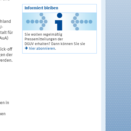
Informiert bleiben
chland
U-
alt für
Sie wollen regelmäßig
BAuA)
Pressemitteilungen der
DGUV erhalten? Dann können Sie sie
hier abonnieren
.
ick-off
gen der
werden.
en in
nen