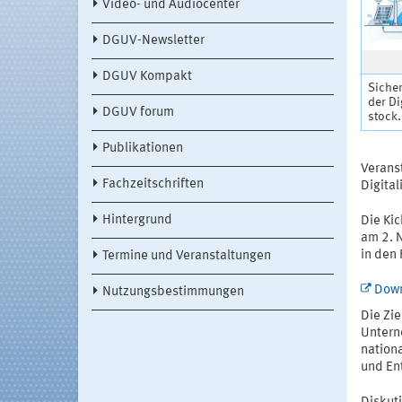
Video- und Audiocenter
DGUV-Newsletter
DGUV Kompakt
Sicher
der Di
DGUV forum
stock
Publikationen
Verans
Fachzeitschriften
Digital
Hintergrund
Die Kic
am 2. 
in den
Termine und Veranstaltungen
Down
Nutzungsbestimmungen
Die Zi
Untern
nation
und Ent