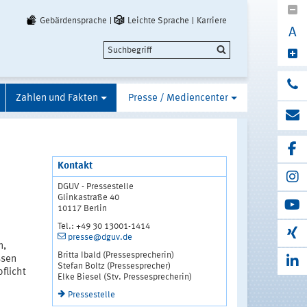
Gebärdensprache
Leichte Sprache
Karriere
A
Zahlen und Fakten
Presse / Mediencenter
Kontakt
DGUV - Pressestelle
Glinkastraße 40
10117 Berlin
Tel.: +49 30 13001-1414
presse@dguv.de
n,
Britta Ibald (Pressesprecherin)
ssen
Stefan Boltz (Pressesprecher)
pflicht
Elke Biesel (Stv. Pressesprecherin)
Pressestelle