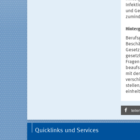
Infekti
und Ge
zumind
Hinter
Berufs
Beschä
Gesetz
gesetz
Fragen
beaufs
mit de
versch
stelle
einhei
teile
Quicklinks und Services