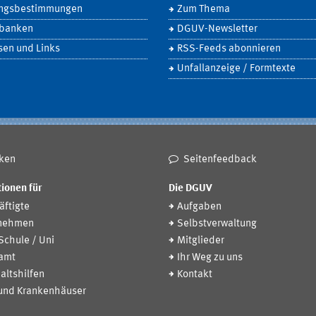
ngsbestimmungen
Zum Thema
banken
DGUV-Newsletter
sen und Links
RSS-Feeds abonnieren
Unfallanzeige / Formtexte
ken
Seitenfeedback
ionen für
Die DGUV
ftigte
Aufgaben
nehmen
Selbstverwaltung
 Schule / Uni
Mitglieder
amt
Ihr Weg zu uns
altshilfen
Kontakt
 und Krankenhäuser