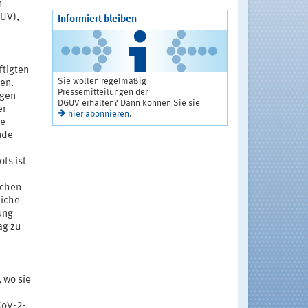
n
GUV),
Informiert bleiben
tigten
Sie wollen regelmäßig
en.
Pressemitteilungen der
ngen
DGUV erhalten? Dann können Sie sie
er
hier abonnieren
.
ie
nde
ts ist
ichen
liche
ung
ag zu
 wo sie
CoV-2-