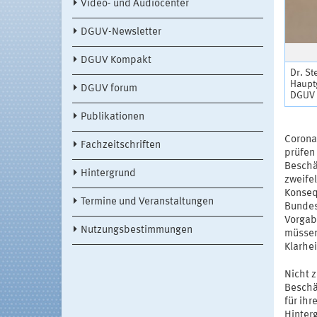
Video- und Audiocenter
DGUV-Newsletter
DGUV Kompakt
Dr. St
Haupt
DGUV forum
DGUV (
Publikationen
Corona
Fachzeitschriften
prüfen
Beschäf
Hintergrund
zweifel
Konseq
Termine und Veranstaltungen
Bundes
Vorgab
Nutzungsbestimmungen
müssen
Klarhe
Nicht z
Beschäf
für ihr
Hinterg