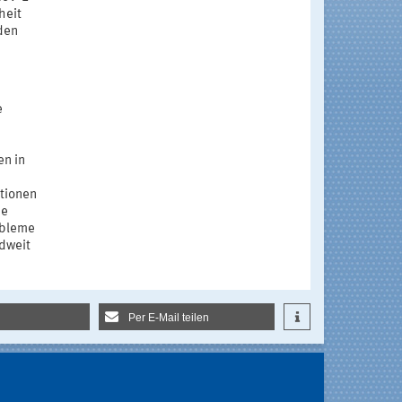
heit
eden
e
en in
ktionen
ie
obleme
ndweit
Per E-Mail teilen