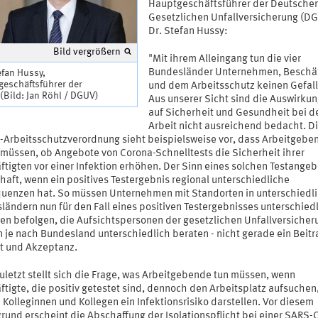
Hauptgeschäftsführer der Deutsche
Gesetzlichen Unfallversicherung (D
Dr. Stefan Hussy:
Bild vergrößern
"Mit ihrem Alleingang tun die vier
Bundesländer Unternehmen, Beschäf
efan Hussy,
geschäftsführer der
und dem Arbeitsschutz keinen Gefall
Bild: Jan Röhl / DGUV)
Aus unserer Sicht sind die Auswirku
auf Sicherheit und Gesundheit bei d
Arbeit nicht ausreichend bedacht. D
-Arbeitsschutzverordnung sieht beispielsweise vor, dass Arbeitgebe
 müssen, ob Angebote von Corona-Schnelltests die Sicherheit ihrer
tigten vor einer Infektion erhöhen. Der Sinn eines solchen Testangebo
haft, wenn ein positives Testergebnis regional unterschiedliche
uenzen hat. So müssen Unternehmen mit Standorten in unterschiedl
ländern nun für den Fall eines positiven Testergebnisses unterschied
en befolgen, die Aufsichtspersonen der gesetzlichen Unfallversicher
 je nach Bundesland unterschiedlich beraten - nicht gerade ein Beitr
it und Akzeptanz.
uletzt stellt sich die Frage, was Arbeitgebende tun müssen, wenn
tigte, die positiv getestet sind, dennoch den Arbeitsplatz aufsuchen,
e Kolleginnen und Kollegen ein Infektionsrisiko darstellen. Vor diesem
rund erscheint die Abschaffung der Isolationspflicht bei einer SARS-