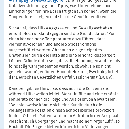
Kampagne #GewaltAngehen
. Die Träger der gesetzlichen
Unfallversicherung geben Tipps, was Unternehmen und
Einrichtungen für ihre Beschäftigten tun können, wenn die
Temperaturen steigen und sich die Gemüter erhitzen.
Sicher ist, dass Hitze Aggression und Gewaltgeschehen
erhöht. Noch unklar dagegen sind die Gründe dafür: "Zum
einen können hohe Temperaturen dazu führen, dass
vermehrt Adrenalin und andere Stresshormone
ausgeschüttet werden. Aber auch ein gesteigertes
Unwohlsein durch die Hitze und eine erhöhte Reizbarkeit
können Gründe dafür sein, dass die Handlungen anderer als
feindselig wahrgenommen werden, obwohl sie so nicht
gemeint waren", erläutert Hannah Huxholl, Psychologin bei
der Deutschen Gesetzlichen Unfallversicherung (DGUV).
Daneben gibt es Hinweise, dass auch die Konzentration
während Hitzewellen leidet. Mehr Unfälle und eine erhöhte
Fehlerrate können die Folge und Auslöser von Gewalt sein.
"Beispielsweise könnte sich eine Kundin durch die
verlangsamte Reaktion eines Sachbearbeiters provoziert
fühlen. Oder ein Patient wird beim Aufrufen in der Arztpraxis
versehentlich übergangen und macht seinem Ärger Luft", so
Huxholl. Die Folgen: Neben körperlichen Verletzungen