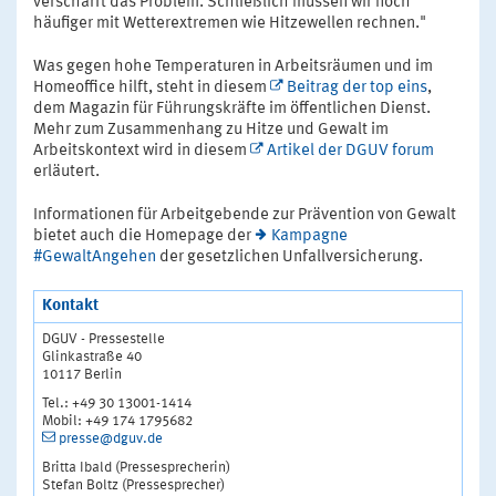
verschärft das Problem. Schließlich müssen wir noch
häufiger mit Wetterextremen wie Hitzewellen rechnen."
Was gegen hohe Temperaturen in Arbeitsräumen und im
Homeoffice hilft, steht in diesem
Beitrag der top eins
,
dem Magazin für Führungskräfte im öffentlichen Dienst.
Mehr zum Zusammenhang zu Hitze und Gewalt im
Arbeitskontext wird in diesem
Artikel der DGUV forum
erläutert.
Informationen für Arbeitgebende zur Prävention von Gewalt
bietet auch die Homepage der
Kampagne
#GewaltAngehen
der gesetzlichen Unfallversicherung.
Kontakt
DGUV - Pressestelle
Glinkastraße 40
10117 Berlin
Tel.: +49 30 13001-1414
Mobil: +49 174 1795682
presse@dguv.de
Britta Ibald (Pressesprecherin)
Stefan Boltz (Pressesprecher)