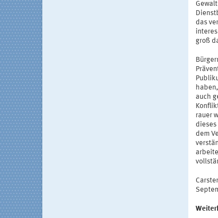
Gewalt
Dienst
das ve
intere
groß d
Bürger
Präven
Publik
haben, 
auch g
Konfli
rauer 
dieses
dem Ve
verstän
arbeite
vollstä
Carste
Septem
Weiter