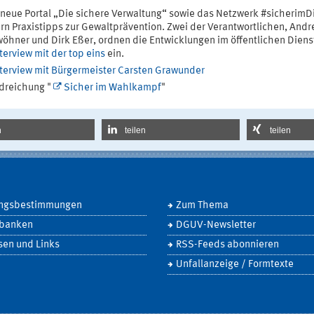
neue Portal „Die sichere Verwaltung“ sowie das Netzwerk #sicherimD
ern Praxistipps zur Gewaltprävention. Zwei der Verantwortlichen, Andr
öhner und Dirk Eßer, ordnen die Entwicklungen im öffentlichen Diens
terview mit der top eins
ein.
nterview mit Bürgermeister Carsten Grawunder
dreichung "
Sicher im Wahlkampf
"
n
teilen
teilen
ngsbestimmungen
Zum Thema
banken
DGUV-Newsletter
sen und Links
RSS-Feeds abonnieren
Unfallanzeige / Formtexte