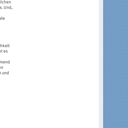
lichen
s. Und,
wie
chkeit
bt es
ehmend
en
n und