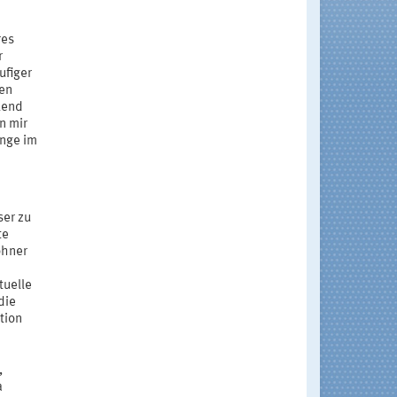
res
r
ufiger
gen
lend
n mir
inge im
ser zu
te
öhner
tuelle
die
tion
,
a