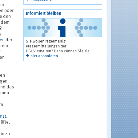
ler
en oder
Informiert bleiben
he den
r dem
9
e
en
der
Sie wollen regelmäßig
hrem
Pressemitteilungen der
DGUV erhalten? Dann können Sie sie
t
hier abonnieren
.
hen
gen
egen
Und das
gnen-
im
nst
.
räfte,
in zu