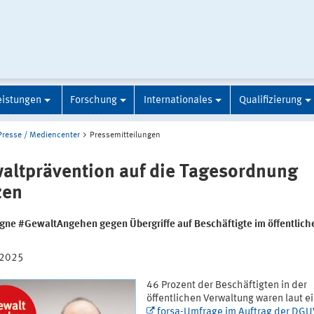
eistungen
Forschung
Internationales
Qualifizierung
Presse / Mediencenter
Pressemitteilungen
altprävention auf die Tagesordnung
zen
ne #GewaltAngehen gegen Übergriffe auf Beschäftigte im öffentlich
.2025
46 Prozent der Beschäftigten in der
öffentlichen Verwaltung waren laut e
forsa-Umfrage im Auftrag der DGU