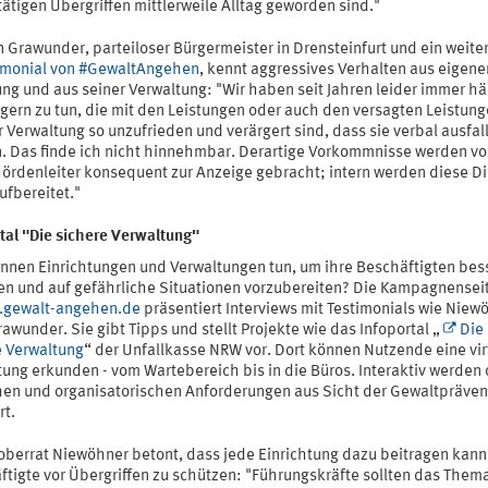
ätigen Übergriffen mittlerweile Alltag geworden sind."
 Grawunder, parteiloser Bürgermeister in Drensteinfurt und ein weite
imonial von #GewaltAngehen
, kennt aggressives Verhalten aus eigene
ng und aus seiner Verwaltung: "Wir haben seit Jahren leider immer hä
rgern zu tun, die mit den Leistungen oder auch den versagten Leistun
 Verwaltung so unzufrieden und verärgert sind, dass sie verbal ausfal
. Das finde ich nicht hinnehmbar. Derartige Vorkommnisse werden vo
hördenleiter konsequent zur Anzeige gebracht; intern werden diese D
ufbereitet."
tal "Die sichere Verwaltung"
nnen Einrichtungen und Verwaltungen tun, um ihre Beschäftigten bes
en und auf gefährliche Situationen vorzubereiten? Die Kampagnensei
gewalt-angehen.de
präsentiert Interviews mit Testimonials wie Niew
awunder. Sie gibt Tipps und stellt Projekte wie das Infoportal „
Die
e Verwaltung
“ der Unfallkasse NRW vor. Dort können Nutzende eine vir
ung erkunden - vom Wartebereich bis in die Büros. Interaktiv werden 
hen und organisatorischen Anforderungen aus Sicht der Gewaltpräven
rt.
ioberrat Niewöhner betont, dass jede Einrichtung dazu beitragen kann
ftigte vor Übergriffen zu schützen: "Führungskräfte sollten das Them