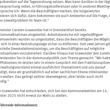
prävention auf die Tagesordnung setzen. Man kann darüber in der täg
besprechung reden, in Führungskonferenzen oder in anderen Meeting
rspreche ich: Wenn die Beschäftigten merken, die Vorgesetzten
ssieren sich dafür, dann bekommen sie auch Antworten auf die Frage, 
as Gewaltproblem im Team ist."
meister Carsten Grawunder hat in Drensteinfurt bereits
tionsmaßnahmen eingeleitet: Arbeitsbereiche mit regelmäßigem
umsverkehr wurden so umgestaltet, dass die Beschäftigten die Mögli
sich in einer Bedrohungslage sicher zu entfernen. Seit zwei Jahren gi
ezielte Deeskalationstrainings, um die Beschäftigten auf mögliche
ktsituationen vorzubereiten. Darüber hinaus hat Grawunder den zun
werdenden Ton in der Kommunalpolitik zum Thema gemacht: "Wir hab
 Phänomen im letzten Jahr in einem Gespräch mit den Fraktionsspitze
rwaltungsvorstand einmal ausführlich thematisiert und uns darauf
digt, dass wir grundsätzlich auf einer sachlichen Ebene miteinander
n wollen. Das gelingt seither überwiegend, aber leider auch nicht
ndig."
n Grawunder hat entschieden, sich bei den Kommunalwahlen am 14.
ber 2025 nicht erneut zur Wahl zu stellen.
führende Informationen: