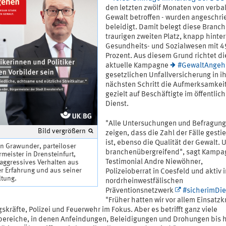
den letzten zwölf Monaten von verba
Gewalt betroffen - wurden angeschri
beleidigt. Damit belegt diese Branc
traurigen zweiten Platz, knapp hinte
Gesundheits- und Sozialwesen mit 4
Prozent. Aus diesem Grund richtet di
aktuelle Kampagne
#GewaltAngeh
gesetzlichen Unfallversicherung in i
nächsten Schritt die Aufmerksamkei
gezielt auf Beschäftigte im öffentlic
Dienst.
"Alle Untersuchungen und Befragun
Bild vergrößern
zeigen, dass die Zahl der Fälle gesti
ist, ebenso die Qualität der Gewalt. 
n Grawunder, parteiloser
branchenübergreifend", sagt Kampa
meister in Drensteinfurt,
Testimonial Andre Niewöhner,
aggressives Verhalten aus
r Erfahrung und aus seiner
Polizeioberrat in Coesfeld und aktiv 
ltung.
nordrheinwestfälischen
Präventionsnetzwerk
#sicherimDie
"Früher hatten wir vor allem Einsatzk
skräfte, Polizei und Feuerwehr im Fokus. Aber es betrifft ganz viele
bereiche, in denen Anfeindungen, Beleidigungen und Drohungen bis h