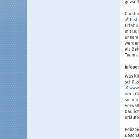
gewaltt
Carsten
Test
Erfahru
mit Bü
unserer
werden
als Be
Team a
Infopor
Was kö
schütz
www.
oder Gr
sicher
Verwalt
baulic
erläute
Polize
Beschä