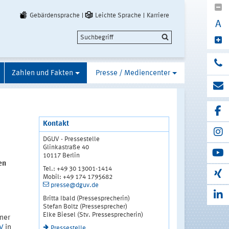
Gebärdensprache
Leichte Sprache
Karriere
A
Zahlen und Fakten
Presse / Mediencenter
Kontakt
DGUV - Pressestelle
Glinkastraße 40
10117 Berlin
en
Tel.: +49 30 13001-1414
Mobil: +49 174 1795682
presse@dguv.de
Britta Ibald (Pressesprecherin)
Stefan Boltz (Pressesprecher)
Elke Biesel (Stv. Pressesprecherin)
iner
V
in
Pressestelle