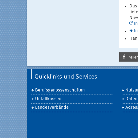
Das 
lief
Niew
In
I
Han
teile
Quicklinks und Services
Berufsgenossenschaften
Nutzu
Unfallkassen
Daten
Landesverbände
Adres