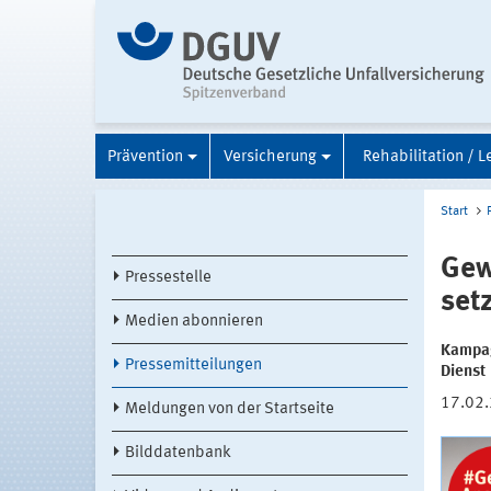
Prävention
Versicherung
Rehabilitation / L
Start
Gew
Pressestelle
set
Medien abonnieren
Kampag
Pressemitteilungen
Dienst
17.02
Meldungen von der Startseite
Bilddatenbank