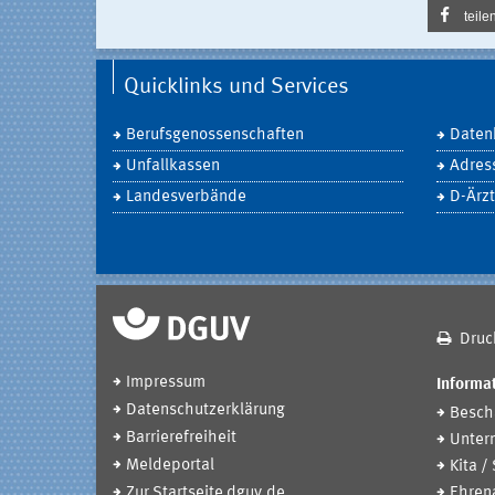
teile
Quicklinks und Services
Berufsgenossenschaften
Daten
Unfallkassen
Adres
Landesverbände
D-Ärzt
Druc
Impressum
Informat
Datenschutzerklärung
Beschä
Barrierefreiheit
Unter
Meldeportal
Kita /
Zur Startseite dguv.de
Ehren