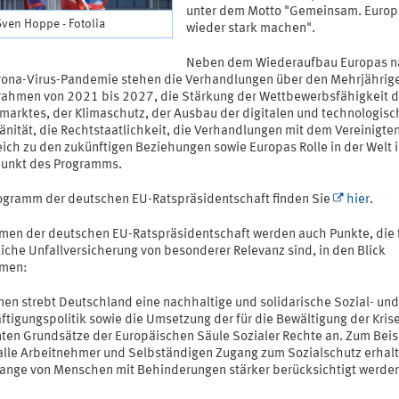
unter dem Motto "Gemeinsam. Europ
Sven Hoppe - Fotolia
wieder stark machen".
Neben dem Wiederaufbau Europas n
rona-Virus-Pandemie stehen die Verhandlungen über den Mehrjährig
rahmen von 2021 bis 2027, die Stärkung der Wettbewerbsfähigkeit 
marktes, der Klimaschutz, der Ausbau der digitalen und technologis
änität, die Rechtstaatlichkeit, die Verhandlungen mit dem Vereinigte
eich zu den zukünftigen Beziehungen sowie Europas Rolle in der Welt 
punkt des Programms.
ogramm der deutschen EU-Ratspräsidentschaft finden Sie
hier
.
men der deutschen EU-Ratspräsidentschaft werden auch Punkte, die f
iche Unfallversicherung von besonderer Relevanz sind, in den Blick
men:
nen strebt Deutschland eine nachhaltige und solidarische Sozial- und
ftigungspolitik sowie die Umsetzung der für die Bewältigung der Kris
nten Grundsätze der Europäischen Säule Sozialer Rechte an. Zum Beis
 alle Arbeitnehmer und Selbständigen Zugang zum Sozialschutz erhal
lange von Menschen mit Behinderungen stärker berücksichtigt werde