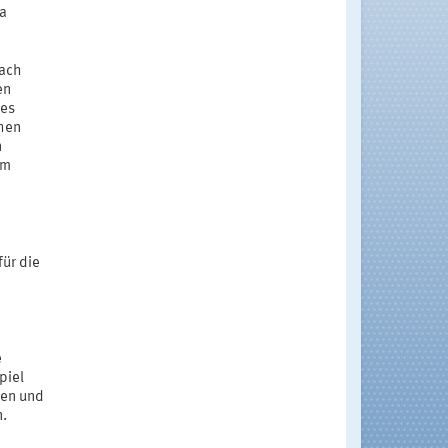
a
ach
en
des
chen
n
im
ür die
e
piel
ten und
n.