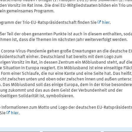
eutschland haben Portugal (1. Halbjahr 2021) und Slowenien (2. Hal
en Vorsitz im Rat inne. Die drei EU-Mitgliedstaaten bilden ein Trio un
ein gemeinsames Programm.
ogramm der Trio-EU-Ratspräsidentschaft finden Sie
hier
.
ßer Teil der oben genannten Punkte ist auch in diesem enthalten, sod
hmen ist, dass die Themen im nächsten Jahr weiterverfolgt werden.
r Corona-Virus-Pandemie gehen große Erwartungen an die deutsche E
äsidentschaft einher. Deutschland hat bereits mit dem Logo zum
rigen Vorsitz im Rat, in dessen Zentrum ein Möbiusband steht, auf di
e Situation in Europa reagiert. Ein Möbiusband ist eine einseitige Flä
 Form einer Schlaufe, die nur eine Kante und eine Seite hat. Das heißt
icht zwischen unten und oben oder zwischen innen und außen unters
. Das Möbiusband soll das einige Europa, dem in der Krise besondere
ung zukommt und das aus dem Geist der Verbundenheit und der
seitigen Solidarität ist, symbolisieren.
 Informationen zum Motto und Logo der deutschen EU-Ratspräsident
 Sie
hier
.