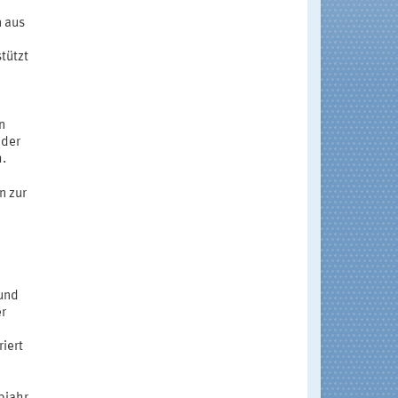
n aus
tützt
n
 der
h.
n zur
 und
er
iert