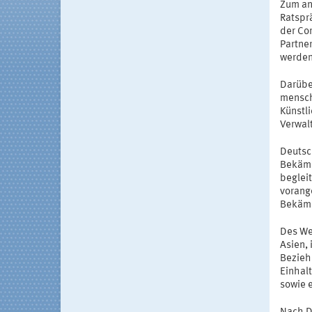
Zum an
Ratspr
der Co
Partne
werden
Darübe
mensch
Künstli
Verwal
Deutsc
Bekämp
beglei
vorange
Bekämp
Des We
Asien,
Beziehu
Einhal
sowie e