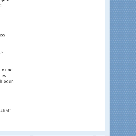
bjahr
d
ass
U-
e
che und
, es
chieden
schaft