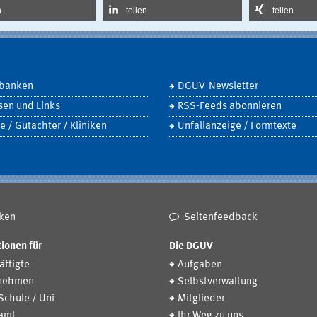
n
teilen
teilen
banken
DGUV-Newsletter
sen und Links
RSS-Feeds abonnieren
e / Gutachter / Kliniken
Unfallanzeige / Formtexte
ken
Seitenfeedback
ionen für
Die DGUV
ftigte
Aufgaben
nehmen
Selbstverwaltung
 Schule / Uni
Mitglieder
amt
Ihr Weg zu uns