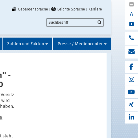
Gebärdensprache
Leichte Sprache
Karriere
A
Zahlen und Fakten
Presse / Mediencenter
" -
0
Vorsitz
 wird
ehaben.
it
t steht