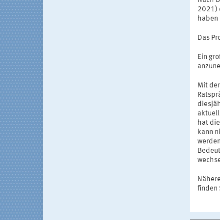
Nach D
2021) d
haben 
Das Pr
Ein gro
anzune
Mit de
Ratspr
diesjäh
aktuell
hat die
kann n
werden
Bedeut
wechsel
Nähere
finden