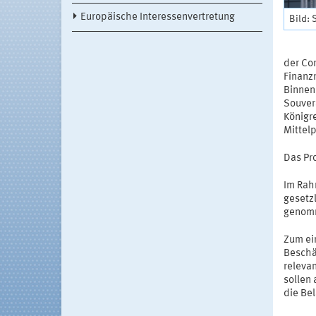
Europäische Interessenvertretung
Bild: 
der Co
Finanz
Binnen
Souver
Königr
Mittel
Das Pr
Im Rah
gesetzl
genom
Zum ei
Beschä
releva
sollen
die Be