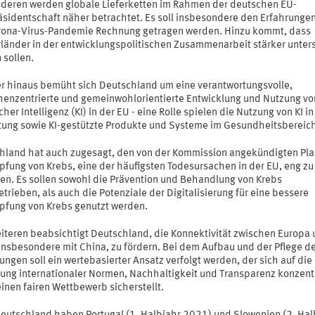
deren werden globale Lieferketten im Rahmen der deutschen EU-
äsidentschaft näher betrachtet. Es soll insbesondere den Erfahrunge
rona-Virus-Pandemie Rechnung getragen werden. Hinzu kommt, dass
rländer in der entwicklungspolitischen Zusammenarbeit stärker unters
 sollen.
r hinaus bemüht sich Deutschland um eine verantwortungsvolle,
enzentrierte und gemeinwohlorientierte Entwicklung und Nutzung vo
cher Intelligenz (KI) in der EU - eine Rolle spielen die Nutzung von KI in
tung sowie KI-gestützte Produkte und Systeme im Gesundheitsbereic
hland hat auch zugesagt, den von der Kommission angekündigten Pla
fung von Krebs, eine der häufigsten Todesursachen in der EU, eng zu
ten. Es sollen sowohl die Prävention und Behandlung von Krebs
trieben, als auch die Potenziale der Digitalisierung für eine bessere
fung von Krebs genutzt werden.
iteren beabsichtigt Deutschland, die Konnektivität zwischen Europa
 insbesondere mit China, zu fördern. Bei dem Aufbau und der Pflege d
ngen soll ein wertebasierter Ansatz verfolgt werden, der sich auf die
tung internationaler Normen, Nachhaltigkeit und Transparenz konzentr
inen fairen Wettbewerb sicherstellt.