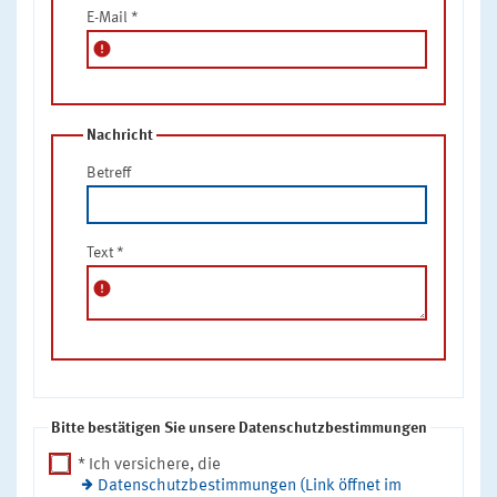
E-Mail
*
error
Nachricht
Betreff
Text
*
error
Bitte bestätigen Sie unsere Datenschutzbestimmungen
* Ich versichere, die
Datenschutzbestimmungen (Link öffnet im