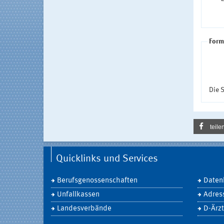
Form
Die S
teile
Quicklinks und Services
Berufsgenossenschaften
Daten
Unfallkassen
Adres
Landesverbände
D-Ärzt