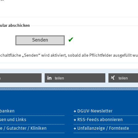
ular abschicken
✔
Senden
chaltfläche „Senden“ wird aktiviert, sobald alle Pflichtfelder ausgefüllt w
n
teilen
teilen
banken
DGUV-Newsletter
sen und Links
RSS-Feeds abonnieren
e / Gutachter / Kliniken
Unfallanzeige / Formtexte