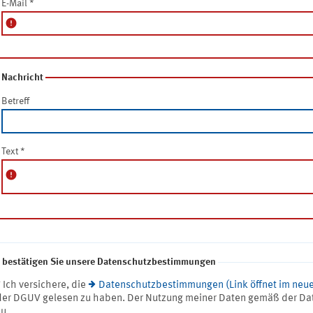
E-Mail
*
error
Nachricht
Betreff
Text
*
error
e bestätigen Sie unsere Datenschutzbestimmungen
* Ich versichere, die
Datenschutzbestimmungen (Link öffnet im neue
der DGUV gelesen zu haben. Der Nutzung meiner Daten gemäß der Da
zu.