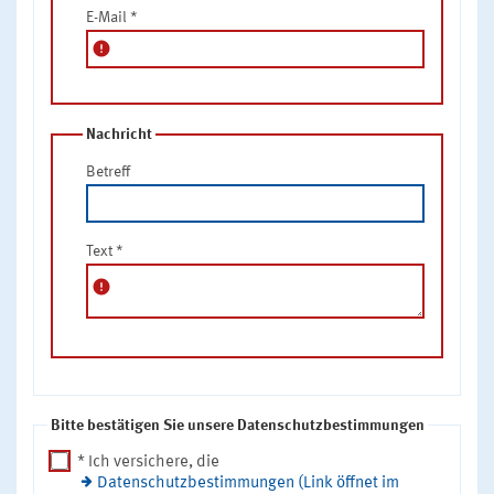
E-Mail
*
error
Nachricht
Betreff
Text
*
error
Bitte bestätigen Sie unsere Datenschutzbestimmungen
* Ich versichere, die
Datenschutzbestimmungen (Link öffnet im