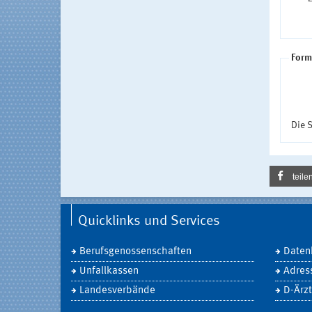
Form
Die S
teile
Quicklinks und Services
Berufsgenossenschaften
Daten
Unfallkassen
Adres
Landesverbände
D-Ärzt