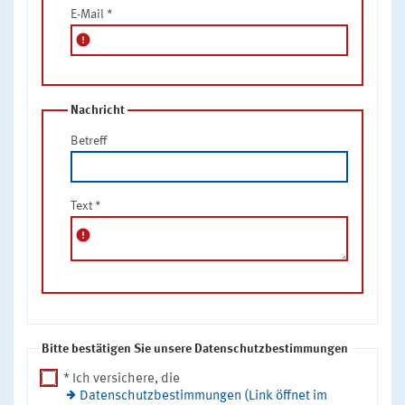
E-Mail
*
error
Nachricht
Betreff
Text
*
error
Bitte bestätigen Sie unsere Datenschutzbestimmungen
* Ich versichere, die
Datenschutzbestimmungen (Link öffnet im