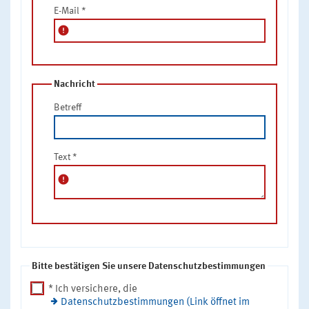
E-Mail
*
error
Nachricht
Betreff
Text
*
error
Bitte bestätigen Sie unsere Datenschutzbestimmungen
* Ich versichere, die
Datenschutzbestimmungen (Link öffnet im