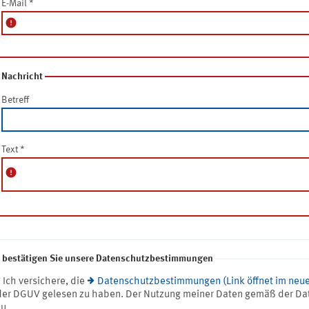
E-Mail
*
error
Nachricht
Betreff
Text
*
error
e bestätigen Sie unsere Datenschutzbestimmungen
* Ich versichere, die
Datenschutzbestimmungen (Link öffnet im neue
der DGUV gelesen zu haben. Der Nutzung meiner Daten gemäß der Da
zu.