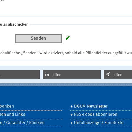
ular abschicken
✔
Senden
chaltfläche „Senden“ wird aktiviert, sobald alle Pflichtfelder ausgefüllt w
n
teilen
teilen
banken
DGUV-Newsletter
sen und Links
RSS-Feeds abonnieren
e / Gutachter / Kliniken
Unfallanzeige / Formtexte