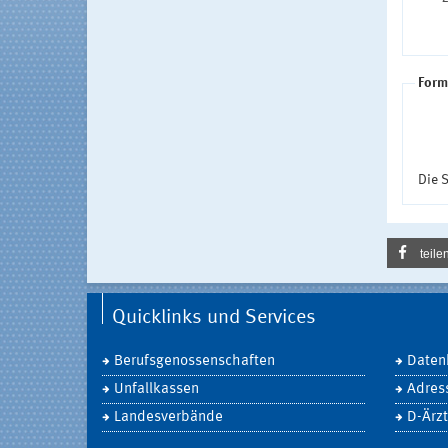
Form
Die S
teile
Quicklinks und Services
Berufsgenossenschaften
Daten
Unfallkassen
Adres
Landesverbände
D-Ärzt