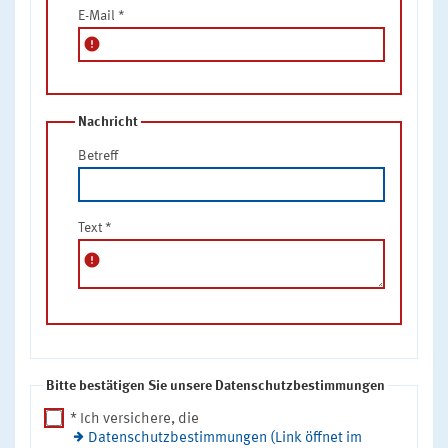
E-Mail
*
error
Nachricht
Betreff
Text
*
error
Bitte bestätigen Sie unsere Datenschutzbestimmungen
* Ich versichere, die
Datenschutzbestimmungen (Link öffnet im