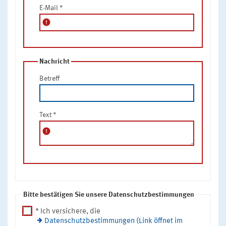
E-Mail
*
error
Nachricht
Betreff
Text
*
error
Bitte bestätigen Sie unsere Datenschutzbestimmungen
* Ich versichere, die
Datenschutzbestimmungen (Link öffnet im