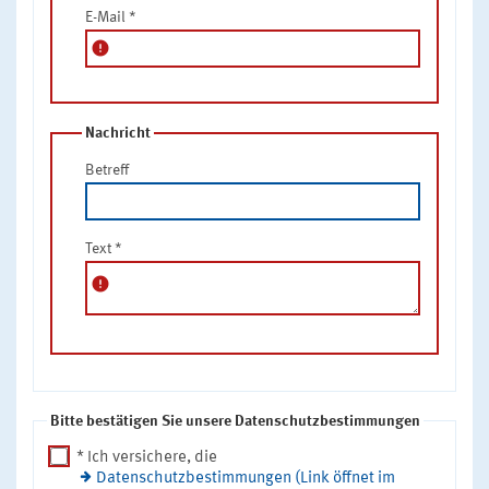
E-Mail
*
error
Nachricht
Betreff
Text
*
error
Bitte bestätigen Sie unsere Datenschutzbestimmungen
* Ich versichere, die
Datenschutzbestimmungen (Link öffnet im