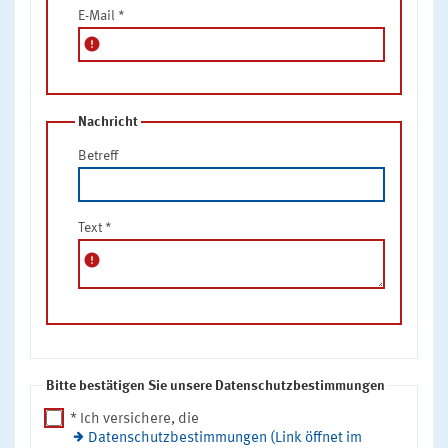
E-Mail
*
error
Nachricht
Betreff
Text
*
error
Bitte bestätigen Sie unsere Datenschutzbestimmungen
* Ich versichere, die
Datenschutzbestimmungen (Link öffnet im