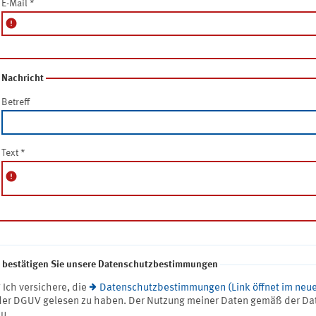
E-Mail
*
error
Nachricht
Betreff
Text
*
error
e bestätigen Sie unsere Datenschutzbestimmungen
* Ich versichere, die
Datenschutzbestimmungen (Link öffnet im neue
der DGUV gelesen zu haben. Der Nutzung meiner Daten gemäß der Da
zu.