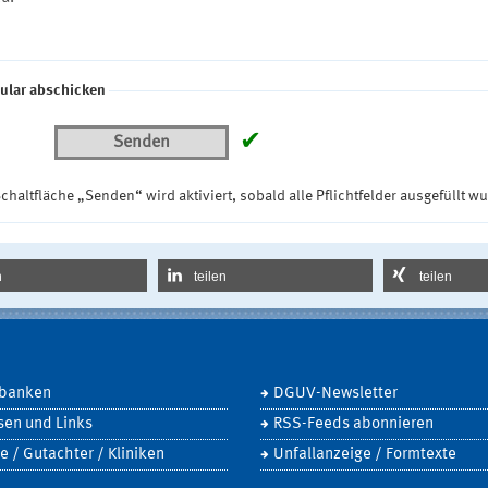
ular abschicken
✔
Senden
chaltfläche „Senden“ wird aktiviert, sobald alle Pflichtfelder ausgefüllt w
n
teilen
teilen
banken
DGUV-Newsletter
sen und Links
RSS-Feeds abonnieren
e / Gutachter / Kliniken
Unfallanzeige / Formtexte