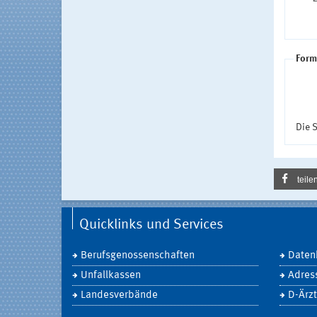
Form
Die S
teile
Quicklinks und Services
Berufsgenossenschaften
Daten
Unfallkassen
Adres
Landesverbände
D-Ärzt