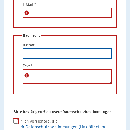
E-Mail
*
error
Nachricht
Betreff
Text
*
error
Bitte bestätigen Sie unsere Datenschutzbestimmungen
* Ich versichere, die
Datenschutzbestimmungen (Link öffnet im