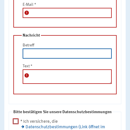
E-Mail
*
error
Nachricht
Betreff
Text
*
error
Bitte bestätigen Sie unsere Datenschutzbestimmungen
* Ich versichere, die
Datenschutzbestimmungen (Link öffnet im