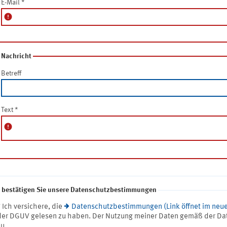
E-Mail
*
error
Nachricht
Betreff
Text
*
error
e bestätigen Sie unsere Datenschutzbestimmungen
* Ich versichere, die
Datenschutzbestimmungen (Link öffnet im neue
der DGUV gelesen zu haben. Der Nutzung meiner Daten gemäß der Da
zu.