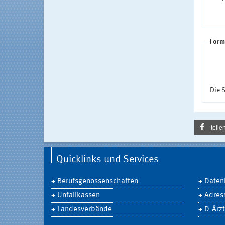
Form
Die S
teile
Quicklinks und Services
Berufsgenossenschaften
Daten
Unfallkassen
Adres
Landesverbände
D-Ärzt