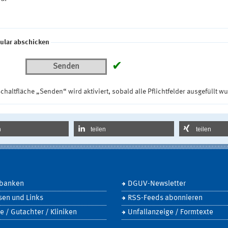
ular abschicken
✔
Senden
chaltfläche „Senden“ wird aktiviert, sobald alle Pflichtfelder ausgefüllt w
n
teilen
teilen
banken
DGUV-Newsletter
sen und Links
RSS-Feeds abonnieren
e / Gutachter / Kliniken
Unfallanzeige / Formtexte