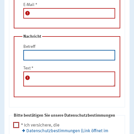
E-Mail
*
error
Nachricht
Betreff
Text
*
error
Bitte bestätigen Sie unsere Datenschutzbestimmungen
* Ich versichere, die
Datenschutzbestimmungen (Link öffnet im