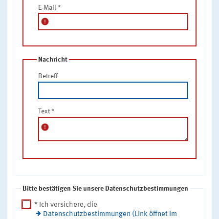
E-Mail
*
error
Nachricht
Betreff
Text
*
error
Bitte bestätigen Sie unsere Datenschutzbestimmungen
* Ich versichere, die
Datenschutzbestimmungen (Link öffnet im