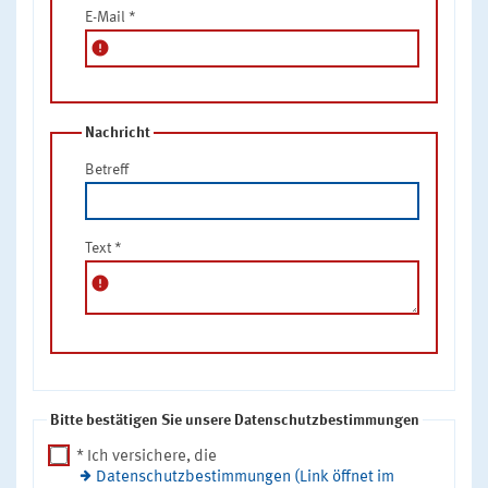
E-Mail
*
error
Nachricht
Betreff
Text
*
error
Bitte bestätigen Sie unsere Datenschutzbestimmungen
* Ich versichere, die
Datenschutzbestimmungen (Link öffnet im