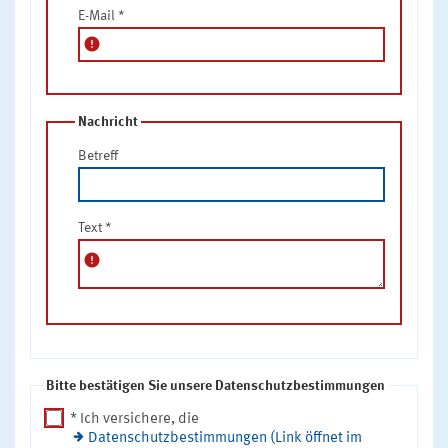
E-Mail
*
error
Nachricht
Betreff
Text
*
error
Bitte bestätigen Sie unsere Datenschutzbestimmungen
* Ich versichere, die
Datenschutzbestimmungen (Link öffnet im