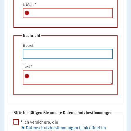
E-Mail
*
error
Nachricht
Betreff
Text
*
error
Bitte bestätigen Sie unsere Datenschutzbestimmungen
* Ich versichere, die
Datenschutzbestimmungen (Link öffnet im