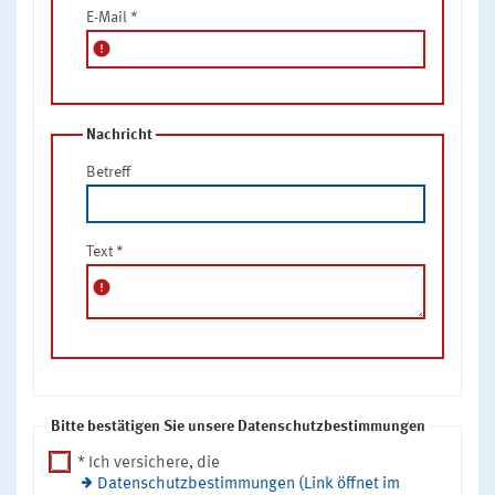
E-Mail
*
error
Nachricht
Betreff
Text
*
error
Bitte bestätigen Sie unsere Datenschutzbestimmungen
* Ich versichere, die
Datenschutzbestimmungen (Link öffnet im