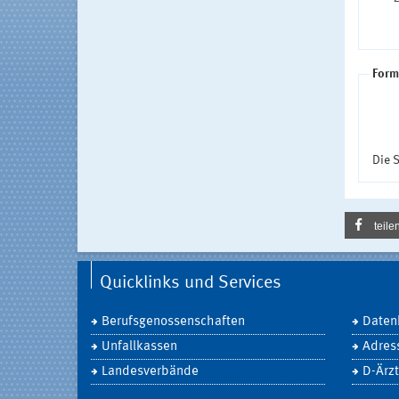
Form
Die S
teile
Quicklinks und Services
Berufsgenossenschaften
Daten
Unfallkassen
Adres
Landesverbände
D-Ärzt