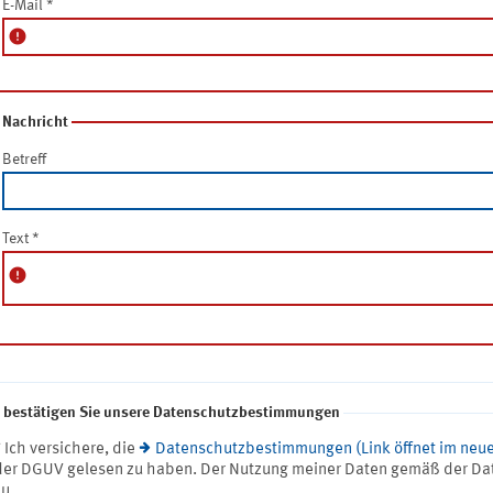
E-Mail
*
error
Nachricht
Betreff
Text
*
error
e bestätigen Sie unsere Datenschutzbestimmungen
* Ich versichere, die
Datenschutzbestimmungen (Link öffnet im neue
der DGUV gelesen zu haben. Der Nutzung meiner Daten gemäß der Da
zu.