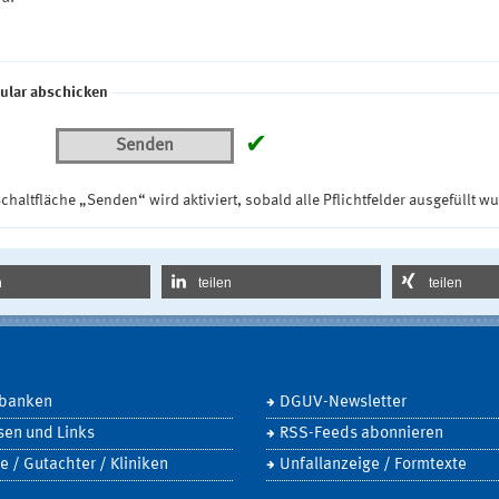
ular abschicken
✔
Senden
chaltfläche „Senden“ wird aktiviert, sobald alle Pflichtfelder ausgefüllt w
n
teilen
teilen
banken
DGUV-Newsletter
sen und Links
RSS-Feeds abonnieren
e / Gutachter / Kliniken
Unfallanzeige / Formtexte