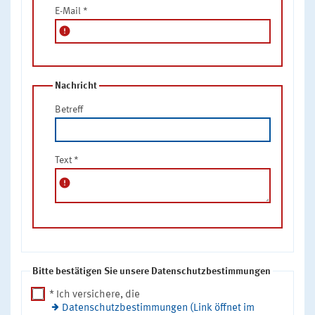
E-Mail
*
error
Nachricht
Betreff
Text
*
error
Bitte bestätigen Sie unsere Datenschutzbestimmungen
* Ich versichere, die
Datenschutzbestimmungen (Link öffnet im